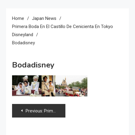
Home
Japan News
Primera Boda En El Castillo De Cenicienta En Tokyo
Disneyland
Bodadisney
Bodadisney
Navegación
Previous:
Primera boda en el castillo de Cenicienta en Tokyo Disneyland
de