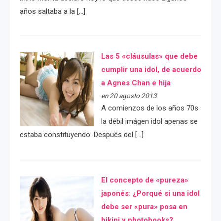
años saltaba a la […]
Las 5 «cláusulas» que debe
cumplir una idol, de acuerdo
a Agnes Chan e hija
en 20 agosto 2013
A comienzos de los años 70s
la débil imágen idol apenas se
estaba constituyendo. Después del […]
El concepto de «pureza»
japonés: ¿Porqué si una idol
debe ser «pura» posa en
bikini y photobooks?