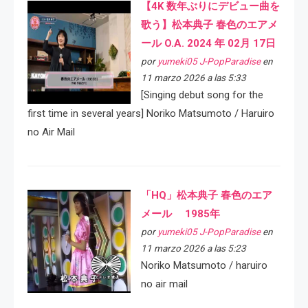
【4K 数年ぶりにデビュー曲を
歌う】松本典子 春色のエアメ
ール O.A. 2024 年 02月 17日
por
yumeki05 J-PopParadise
en
11 marzo 2026 a las 5:33
[Singing debut song for the
first time in several years] Noriko Matsumoto / Haruiro
no Air Mail
「HQ」松本典子 春色のエア
メール 1985年
por
yumeki05 J-PopParadise
en
11 marzo 2026 a las 5:23
Noriko Matsumoto / haruiro
no air mail