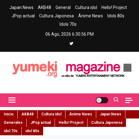
Skip
Japan News
AKB48
General
Cultura idol
Hello! Project
to
JPop actual
Cultura Japonesa
Ánime News
Idols 80s
content
Idols 70s
06 Ago, 2026
6:30:57 PM
Yumeki Magazine
Jpop y musica idol – Tu portal de jpop, movimiento idol y cultura
japonesa en español
Inicio
AKB48
Cultura idol
Ánime News
Japan News
Generales
JPop actual
Hello! Project
Cultura Japonesa
idol 70s
idol 80s