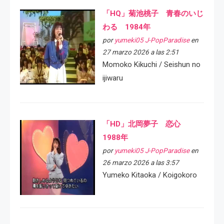
「HQ」菊池桃子 青春のいじ
わる 1984年
por
yumeki05 J-PopParadise
en
27 marzo 2026 a las 2:51
Momoko Kikuchi / Seishun no
ijiwaru
「HD」北岡夢子 恋心
1988年
por
yumeki05 J-PopParadise
en
26 marzo 2026 a las 3:57
Yumeko Kitaoka / Koigokoro