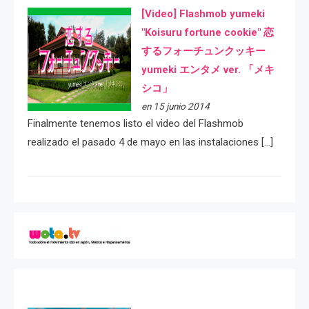
[Video] Flashmob yumeki
"Koisuru fortune cookie" 恋
するフォーチュンクッキー
yumeki エンタメ ver. 「メキ
シコ」
en 15 junio 2014
Finalmente tenemos listo el video del Flashmob
realizado el pasado 4 de mayo en las instalaciones […]