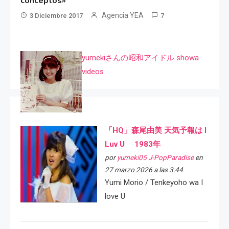
conceptos»
Agencia YEA
3 Diciembre 2017
7
yumekiさんの昭和アイドル showa
videos
「HQ」森尾由美 天気予報は I
Luv U 1983年
por
yumeki05 J-PopParadise
en
27 marzo 2026 a las 3:44
Yumi Morio / Tenkeyoho wa I
love U