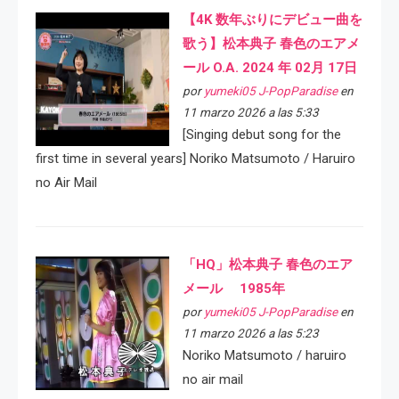
【4K 数年ぶりにデビュー曲を
歌う】松本典子 春色のエアメ
ール O.A. 2024 年 02月 17日
por
yumeki05 J-PopParadise
en
11 marzo 2026 a las 5:33
[Singing debut song for the
first time in several years] Noriko Matsumoto / Haruiro
no Air Mail
「HQ」松本典子 春色のエア
メール 1985年
por
yumeki05 J-PopParadise
en
11 marzo 2026 a las 5:23
Noriko Matsumoto / haruiro
no air mail