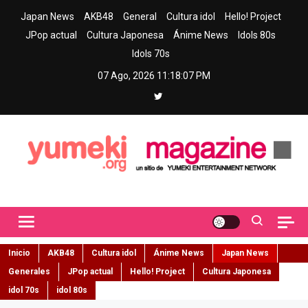
Skip
Japan News
AKB48
General
Cultura idol
Hello! Project
to
JPop actual
Cultura Japonesa
Ánime News
Idols 80s
content
Idols 70s
07 Ago, 2026
11:18:08 PM
Yumeki Magazine
Jpop y musica idol – Tu portal de jpop, movimiento idol y cultura
japonesa en español
Inicio
AKB48
Cultura idol
Ánime News
Japan News
Generales
JPop actual
Hello! Project
Cultura Japonesa
idol 70s
idol 80s