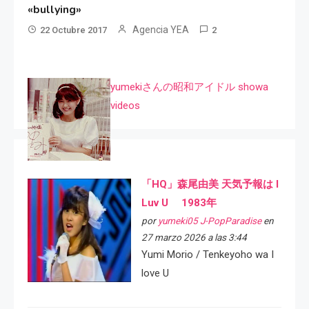
«bullying»
Agencia YEA
22 Octubre 2017
2
yumekiさんの昭和アイドル showa
videos
「HQ」森尾由美 天気予報は I
Luv U 1983年
por
yumeki05 J-PopParadise
en
27 marzo 2026 a las 3:44
Yumi Morio / Tenkeyoho wa I
love U