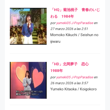
「HQ」菊池桃子 青春のいじ
わる 1984年
por
yumeki05 J-PopParadise
en
27 marzo 2026 a las 2:51
Momoko Kikuchi / Seishun no
ijiwaru
「HD」北岡夢子 恋心
1988年
por
yumeki05 J-PopParadise
en
26 marzo 2026 a las 3:57
Yumeko Kitaoka / Koigokoro