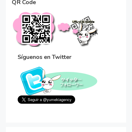
QR Code
Síguenos en Twitter