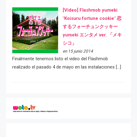
[Video] Flashmob yumeki
"Koisuru fortune cookie" 恋
するフォーチュンクッキー
yumeki エンタメ ver. 「メキ
シコ」
en 15 junio 2014
Finalmente tenemos listo el video del Flashmob
realizado el pasado 4 de mayo en las instalaciones […]