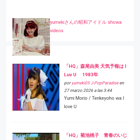
yumekiさんの昭和アイドル showa
videos
「HQ」森尾由美 天気予報は I
Luv U 1983年
por
yumeki05 J-PopParadise
en
27 marzo 2026 a las 3:44
Yumi Morio / Tenkeyoho wa I
love U
「HQ」菊池桃子 青春のいじ