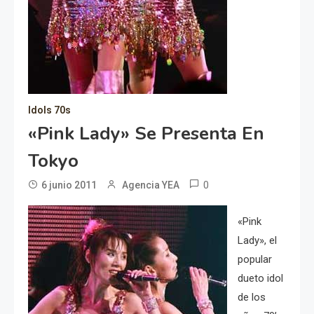
Idols 70s
«Pink Lady» Se Presenta En
Tokyo
0
6 junio 2011
Agencia YEA
«Pink
Lady», el
popular
dueto idol
de los