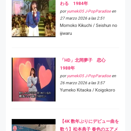
わる 1984年
por
yumeki05 J-PopParadise
en
27 marzo 2026 a las 2:51
Momoko Kikuchi / Seishun no
ijiwaru
「HD」北岡夢子 恋心
1988年
por
yumeki05 J-PopParadise
en
26 marzo 2026 a las 3:57
Yumeko Kitaoka / Koigokoro
【4K 数年ぶりにデビュー曲を
歌う】松本典子 春色のエアメ