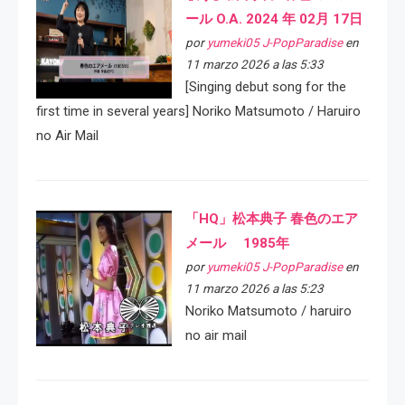
ール O.A. 2024 年 02月 17日
por
yumeki05 J-PopParadise
en
11 marzo 2026 a las 5:33
[Singing debut song for the
first time in several years] Noriko Matsumoto / Haruiro
no Air Mail
「HQ」松本典子 春色のエア
メール 1985年
por
yumeki05 J-PopParadise
en
11 marzo 2026 a las 5:23
Noriko Matsumoto / haruiro
no air mail