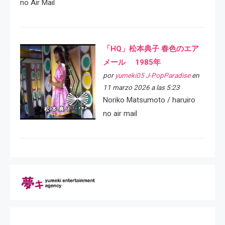
no Air Mail
「HQ」松本典子 春色のエア
メール 1985年
por
yumeki05 J-PopParadise
en
11 marzo 2026 a las 5:23
Noriko Matsumoto / haruiro
no air mail