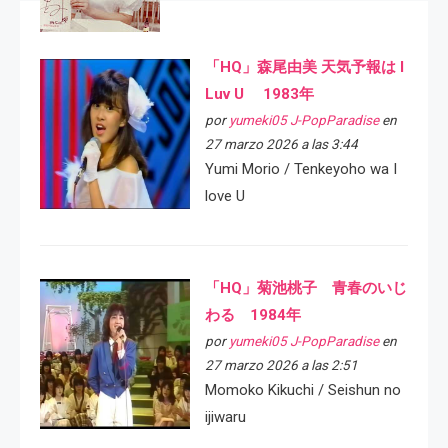
「HQ」森尾由美 天気予報は I
Luv U 1983年
por
yumeki05 J-PopParadise
en
27 marzo 2026 a las 3:44
Yumi Morio / Tenkeyoho wa I
love U
「HQ」菊池桃子 青春のいじ
わる 1984年
por
yumeki05 J-PopParadise
en
27 marzo 2026 a las 2:51
Momoko Kikuchi / Seishun no
ijiwaru