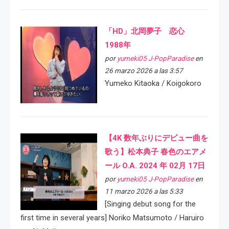
「HD」北岡夢子 恋心
1988年
por
yumeki05 J-PopParadise
en
26 marzo 2026 a las 3:57
Yumeko Kitaoka / Koigokoro
【4K 数年ぶりにデビュー曲を
歌う】松本典子 春色のエアメ
ール O.A. 2024 年 02月 17日
por
yumeki05 J-PopParadise
en
11 marzo 2026 a las 5:33
[Singing debut song for the
first time in several years] Noriko Matsumoto / Haruiro