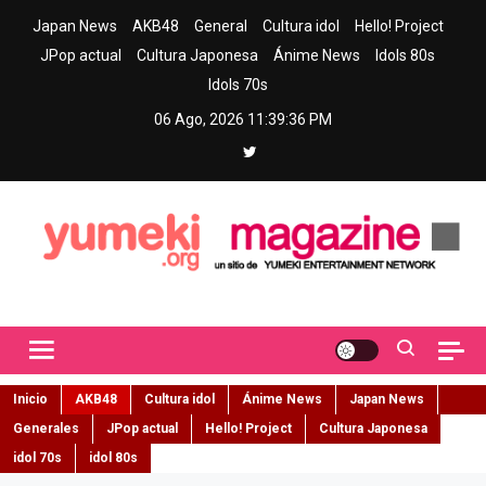
Skip
Japan News
AKB48
General
Cultura idol
Hello! Project
to
JPop actual
Cultura Japonesa
Ánime News
Idols 80s
content
Idols 70s
06 Ago, 2026
11:39:37 PM
Yumeki Magazine
Jpop y musica idol – Tu portal de jpop, movimiento idol y cultura
japonesa en español
Inicio
AKB48
Cultura idol
Ánime News
Japan News
Generales
JPop actual
Hello! Project
Cultura Japonesa
idol 70s
idol 80s