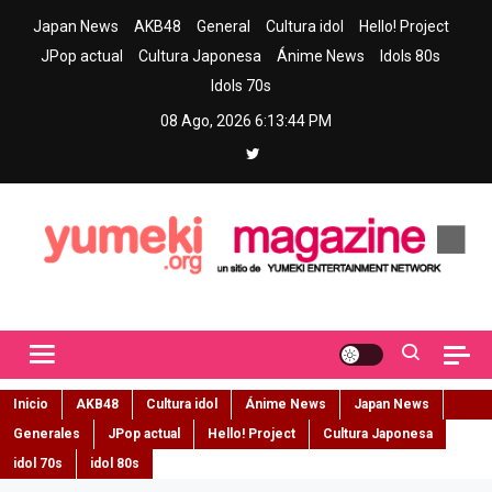
Skip
Japan News
AKB48
General
Cultura idol
Hello! Project
to
JPop actual
Cultura Japonesa
Ánime News
Idols 80s
content
Idols 70s
08 Ago, 2026
6:13:45 PM
Yumeki Magazine
Jpop y musica idol – Tu portal de jpop, movimiento idol y cultura
japonesa en español
Inicio
AKB48
Cultura idol
Ánime News
Japan News
Generales
JPop actual
Hello! Project
Cultura Japonesa
idol 70s
idol 80s