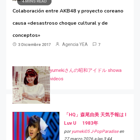
4 MINS READ
Colaboración entre AKB48 y proyecto coreano
causa «desastroso choque cultural y de
conceptos»
Agencia YEA
3 Diciembre 2017
7
yumekiさんの昭和アイドル showa
videos
「HQ」森尾由美 天気予報は I
Luv U 1983年
por
yumeki05 J-PopParadise
en
27 marzo 2026 a las 3:44