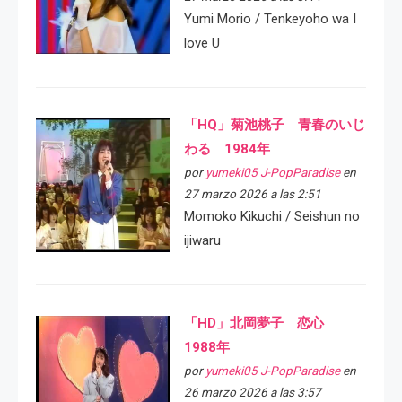
Yumi Morio / Tenkeyoho wa I
love U
「HQ」菊池桃子 青春のいじ
わる 1984年
por
yumeki05 J-PopParadise
en
27 marzo 2026 a las 2:51
Momoko Kikuchi / Seishun no
ijiwaru
「HD」北岡夢子 恋心
1988年
por
yumeki05 J-PopParadise
en
26 marzo 2026 a las 3:57