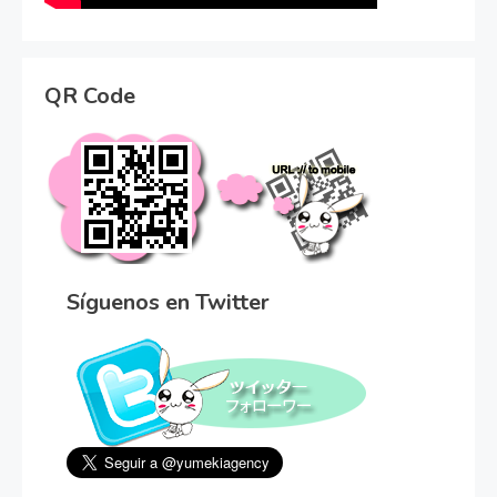
QR Code
Síguenos en Twitter