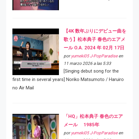
【4K 数年ぶりにデビュー曲を
歌う】松本典子 春色のエアメ
ール O.A. 2024 年 02月 17日
por
yumeki05 J-PopParadise
en
11 marzo 2026 a las 5:33
[Singing debut song for the
first time in several years] Noriko Matsumoto / Haruiro
no Air Mail
「HQ」松本典子 春色のエア
メール 1985年
por
yumeki05 J-PopParadise
en