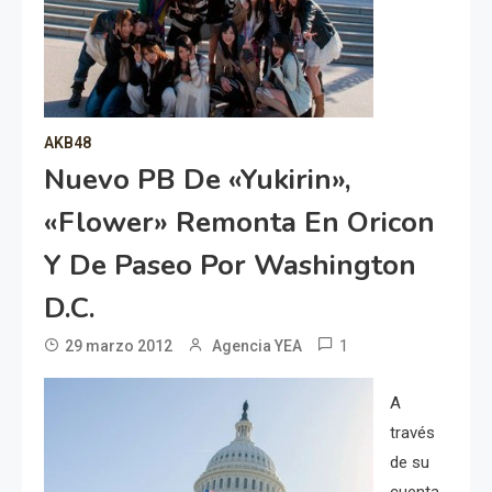
AKB48
Nuevo PB De «Yukirin»,
«Flower» Remonta En Oricon
Y De Paseo Por Washington
D.C.
1
29 marzo 2012
Agencia YEA
A
través
de su
cuenta