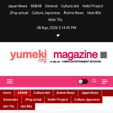
Skip
Japan News
AKB48
General
Cultura idol
Hello! Project
to
JPop actual
Cultura Japonesa
Ánime News
Idols 80s
content
Idols 70s
08 Ago, 2026
3:14:47 PM
Yumeki Magazine
Jpop y musica idol – Tu portal de jpop, movimiento idol y cultura
japonesa en español
Inicio
AKB48
Cultura idol
Ánime News
Japan News
Generales
JPop actual
Hello! Project
Cultura Japonesa
idol 70s
idol 80s