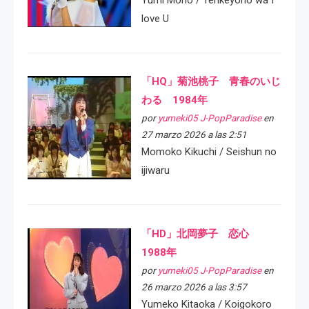
love U
「HQ」菊池桃子 青春のいじ
わる 1984年
por
yumeki05 J-PopParadise
en
27 marzo 2026 a las 2:51
Momoko Kikuchi / Seishun no
ijiwaru
「HD」北岡夢子 恋心
1988年
por
yumeki05 J-PopParadise
en
26 marzo 2026 a las 3:57
Yumeko Kitaoka / Koigokoro