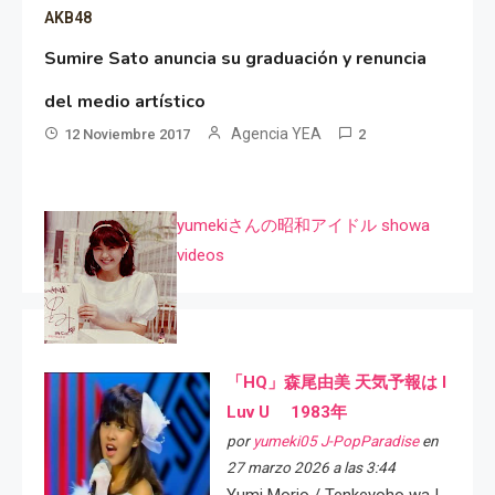
AKB48
Sumire Sato anuncia su graduación y renuncia
del medio artístico
Agencia YEA
12 Noviembre 2017
2
yumekiさんの昭和アイドル showa
videos
「HQ」森尾由美 天気予報は I
Luv U 1983年
por
yumeki05 J-PopParadise
en
27 marzo 2026 a las 3:44
Yumi Morio / Tenkeyoho wa I