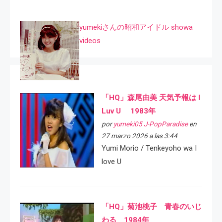
yumekiさんの昭和アイドル showa
videos
「HQ」森尾由美 天気予報は I
Luv U 1983年
por
yumeki05 J-PopParadise
en
27 marzo 2026 a las 3:44
Yumi Morio / Tenkeyoho wa I
love U
「HQ」菊池桃子 青春のいじ
わる 1984年