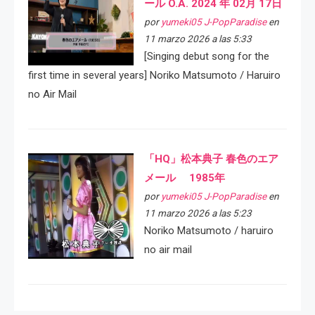
ール O.A. 2024 年 02月 17日
por
yumeki05 J-PopParadise
en
11 marzo 2026 a las 5:33
[Singing debut song for the
first time in several years] Noriko Matsumoto / Haruiro
no Air Mail
「HQ」松本典子 春色のエア
メール 1985年
por
yumeki05 J-PopParadise
en
11 marzo 2026 a las 5:23
Noriko Matsumoto / haruiro
no air mail