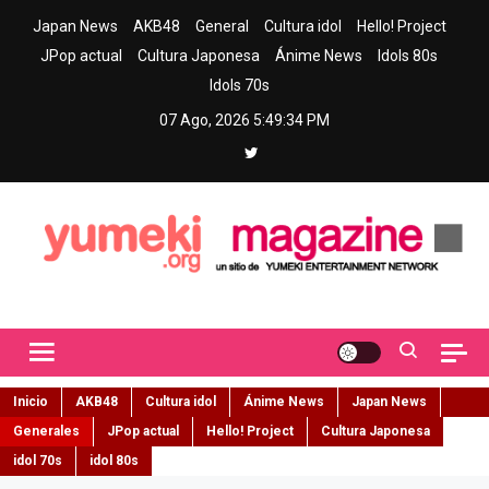
Skip
Japan News
AKB48
General
Cultura idol
Hello! Project
to
JPop actual
Cultura Japonesa
Ánime News
Idols 80s
content
Idols 70s
07 Ago, 2026
5:49:36 PM
Yumeki Magazine
Jpop y musica idol – Tu portal de jpop, movimiento idol y cultura
japonesa en español
Inicio
AKB48
Cultura idol
Ánime News
Japan News
Generales
JPop actual
Hello! Project
Cultura Japonesa
idol 70s
idol 80s