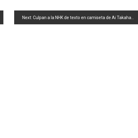
Next:
Culpan a la NHK de texto en camiseta de Ai Takahashi: «I am a whore»