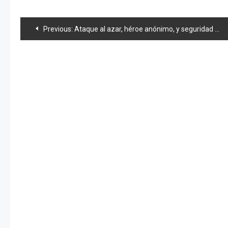
Navegación
Previous:
Ataque al azar, héroe anónimo, y seguridad extrema alejaría a wotas
de
entradas