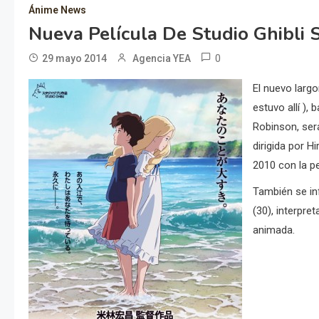
Ánime News
Nueva Película De Studio Ghibli S
0
29 mayo 2014
Agencia YEA
El nuevo largo
estuvo allí ),
Robinson, será
dirigida por 
2010 con la pe
También se in
(30), interpre
animada.