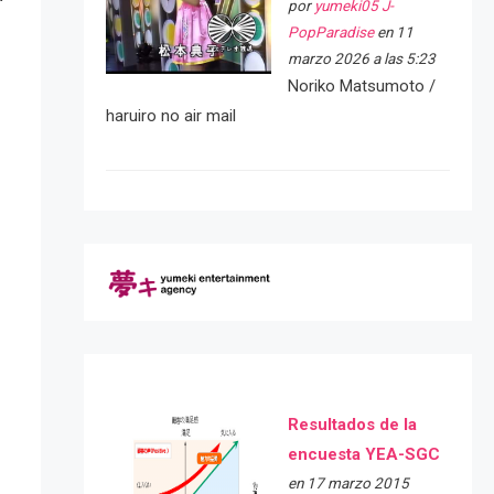
por
yumeki05 J-
PopParadise
en 11
marzo 2026 a las 5:23
Noriko Matsumoto /
haruiro no air mail
Resultados de la
encuesta YEA-SGC
en 17 marzo 2015