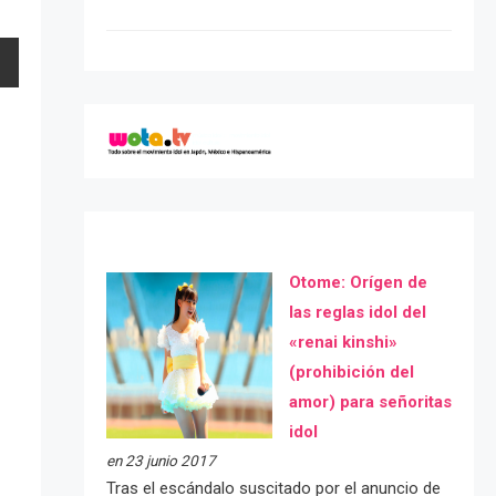
Otome: Orígen de
las reglas idol del
«renai kinshi»
(prohibición del
amor) para señoritas
idol
en 23 junio 2017
Tras el escándalo suscitado por el anuncio de