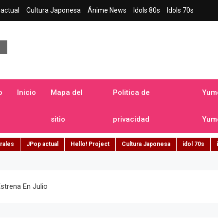
actual
Cultura Japonesa
Ánime News
Idols 80s
Idols 70s
a japonesa en español
o
Inicio
Mapa del
Politica de
Yume
sitio
privacidad
Yume
rales
JPop actual
Hello! Project
Cultura Japonesa
idol 70s
Estrena En Julio