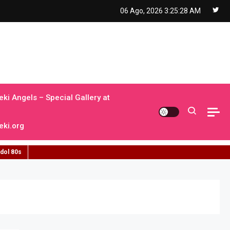
06 Ago, 2026
3:25:29 AM
ki Angels – Special Gallery at
ki.org
idol 80s