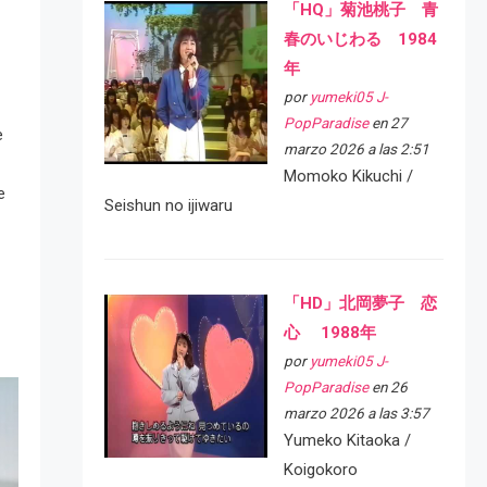
「HQ」菊池桃子 青
春のいじわる 1984
年
por
yumeki05 J-
PopParadise
en 27
e
marzo 2026 a las 2:51
Momoko Kikuchi /
e
Seishun no ijiwaru
「HD」北岡夢子 恋
心 1988年
por
yumeki05 J-
PopParadise
en 26
marzo 2026 a las 3:57
Yumeko Kitaoka /
Koigokoro