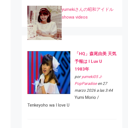
yumekiさんの昭和アイドル
showa videos
「HQ」森尾由美 天気
予報は I Luv U
1983年
por
yumeki05 J-
PopParadise
en 27
marzo 2026 a las 3:44
Yumi Morio /
Tenkeyoho wa I love U