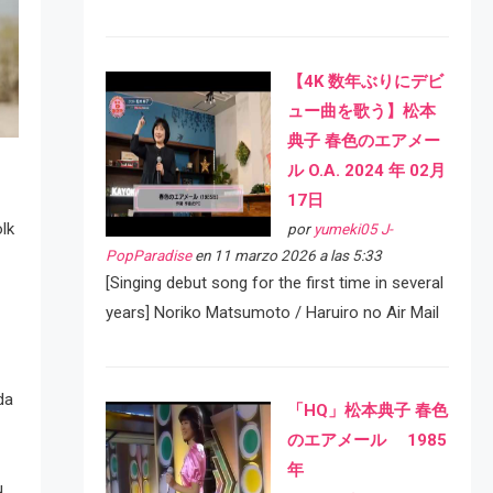
【4K 数年ぶりにデビ
ュー曲を歌う】松本
典子 春色のエアメー
ル O.A. 2024 年 02月
17日
lk
por
yumeki05 J-
PopParadise
en 11 marzo 2026 a las 5:33
[Singing debut song for the first time in several
years] Noriko Matsumoto / Haruiro no Air Mail
da
「HQ」松本典子 春色
のエアメール 1985
年
u