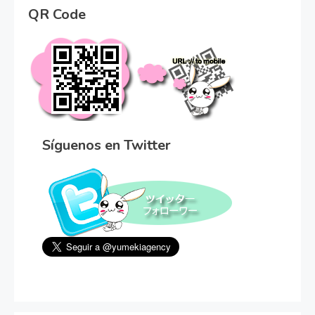
QR Code
Síguenos en Twitter