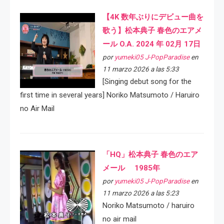
【4K 数年ぶりにデビュー曲を
歌う】松本典子 春色のエアメ
ール O.A. 2024 年 02月 17日
por
yumeki05 J-PopParadise
en
11 marzo 2026 a las 5:33
[Singing debut song for the
first time in several years] Noriko Matsumoto / Haruiro
no Air Mail
「HQ」松本典子 春色のエア
メール 1985年
por
yumeki05 J-PopParadise
en
11 marzo 2026 a las 5:23
Noriko Matsumoto / haruiro
no air mail