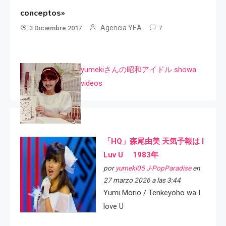
conceptos»
Agencia YEA
3 Diciembre 2017
7
yumekiさんの昭和アイドル showa
videos
「HQ」森尾由美 天気予報は I
Luv U 1983年
por
yumeki05 J-PopParadise
en
27 marzo 2026 a las 3:44
Yumi Morio / Tenkeyoho wa I
love U