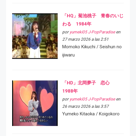
「HQ」菊池桃子 青春のいじ
わる 1984年
por
yumeki05 J-PopParadise
en
27 marzo 2026 a las 2:51
Momoko Kikuchi / Seishun no
ijiwaru
「HD」北岡夢子 恋心
1988年
por
yumeki05 J-PopParadise
en
26 marzo 2026 a las 3:57
Yumeko Kitaoka / Koigokoro