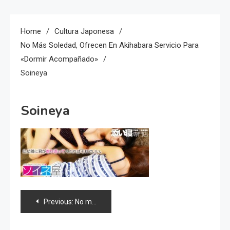
Home
Cultura Japonesa
No Más Soledad, Ofrecen En Akihabara Servicio Para
«dormir Acompañado»
Soineya
Soineya
Navegación
Previous:
No más soledad, ofrecen en Akihabara servicio para «dormir acompañado»
de