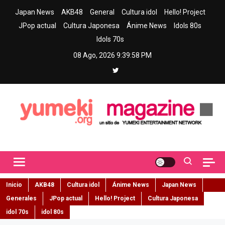
Skip
Japan News
AKB48
General
Cultura idol
Hello! Project
to
JPop actual
Cultura Japonesa
Ánime News
Idols 80s
content
Idols 70s
08 Ago, 2026
9:39:59 PM
Yumeki Magazine
Jpop y musica idol – Tu portal de jpop, movimiento idol y cultura
japonesa en español
Inicio
AKB48
Cultura idol
Ánime News
Japan News
Generales
JPop actual
Hello! Project
Cultura Japonesa
idol 70s
idol 80s