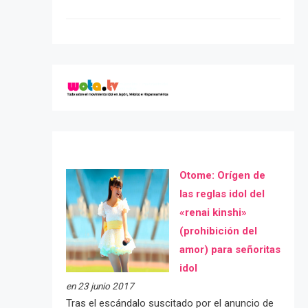
Otome: Orígen de
las reglas idol del
«renai kinshi»
(prohibición del
amor) para señoritas
idol
en 23 junio 2017
Tras el escándalo suscitado por el anuncio de