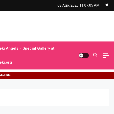
08 Ago, 2026
11:07:06 AM
ki Angels – Special Gallery at
ki.org
idol 80s