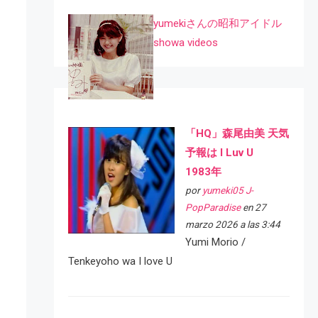
yumekiさんの昭和アイドル
showa videos
「HQ」森尾由美 天気
予報は I Luv U
1983年
por
yumeki05 J-
PopParadise
en 27
marzo 2026 a las 3:44
Yumi Morio /
Tenkeyoho wa I love U