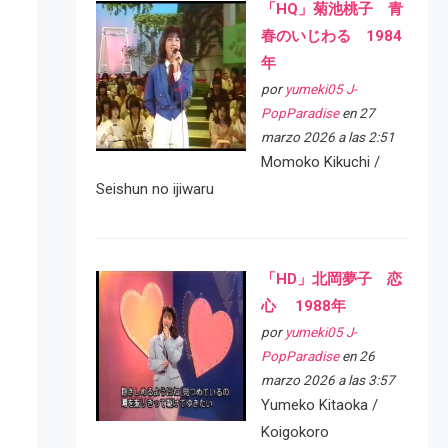
「HQ」菊池桃子 青
春のいじわる 1984
年
por
yumeki05 J-
PopParadise
en 27
marzo 2026 a las 2:51
Momoko Kikuchi /
Seishun no ijiwaru
「HD」北岡夢子 恋
心 1988年
por
yumeki05 J-
PopParadise
en 26
marzo 2026 a las 3:57
Yumeko Kitaoka /
Koigokoro