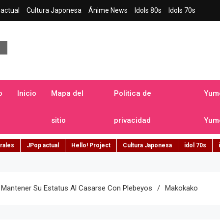
actual
Cultura Japonesa
Ánime News
Idols 80s
Idols 70s
a japonesa en español
o
Inicio
Mapa del
Politica de
Yume
sitio
privacidad
Yume
rales
JPop actual
Hello! Project
Cultura Japonesa
idol 70s
n Mantener Su Estatus Al Casarse Con Plebeyos
Makokako