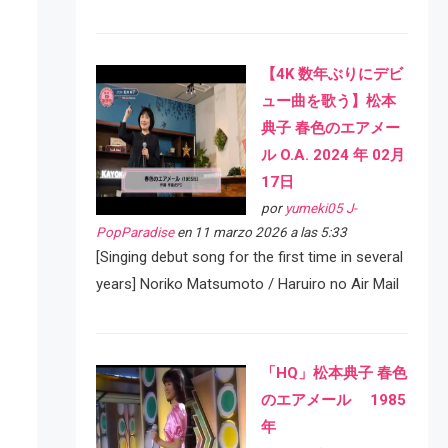
【4K 数年ぶりにデビ
ュー曲を歌う】松本
典子 春色のエアメー
ル O.A. 2024 年 02月
17日
por
yumeki05 J-
PopParadise
en 11 marzo 2026 a las 5:33
[Singing debut song for the first time in several
years] Noriko Matsumoto / Haruiro no Air Mail
「HQ」松本典子 春色
のエアメール 1985
年