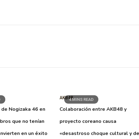
AKB48
D
4 MINS READ
 de Nogizaka 46 en
Colaboración entre AKB48 y
ibros que no tenían
proyecto coreano causa
nvierten en un éxito
«desastroso choque cultural y d