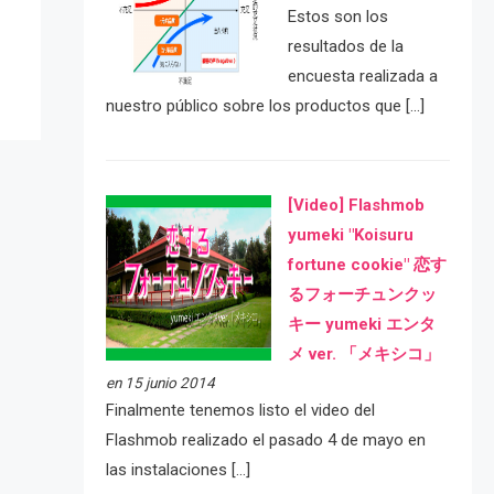
Estos son los
resultados de la
encuesta realizada a
nuestro público sobre los productos que […]
[Video] Flashmob
yumeki "Koisuru
fortune cookie" 恋す
るフォーチュンクッ
キー yumeki エンタ
メ ver. 「メキシコ」
en 15 junio 2014
Finalmente tenemos listo el video del
Flashmob realizado el pasado 4 de mayo en
las instalaciones […]