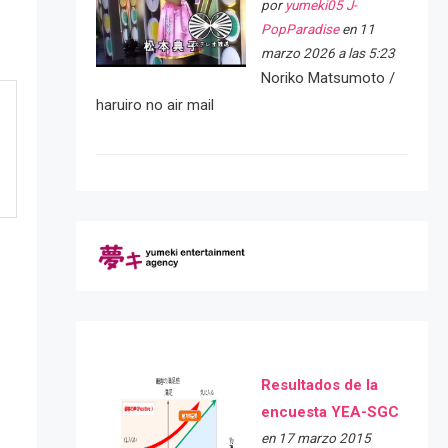
por
yumeki05 J-
PopParadise
en 11
marzo 2026 a las 5:23
Noriko Matsumoto /
haruiro no air mail
Resultados de la
encuesta YEA-SGC
e
en 17 marzo 2015