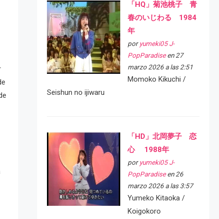
「HQ」菊池桃子 青
春のいじわる 1984
年
por
yumeki05 J-
PopParadise
en 27
marzo 2026 a las 2:51
r
Momoko Kikuchi /
de
Seishun no ijiwaru
de
「HD」北岡夢子 恋
心 1988年
por
yumeki05 J-
a
PopParadise
en 26
marzo 2026 a las 3:57
Yumeko Kitaoka /
Koigokoro