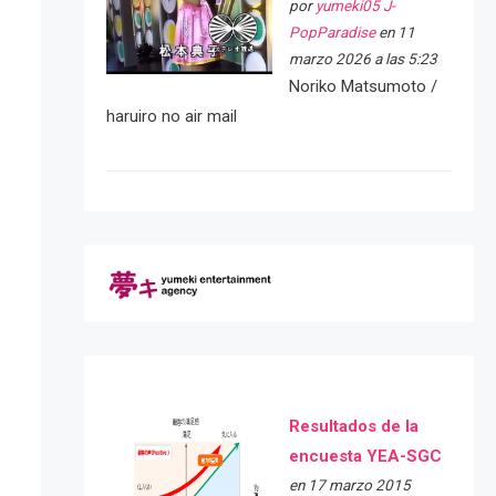
por
yumeki05 J-
PopParadise
en 11
marzo 2026 a las 5:23
Noriko Matsumoto /
haruiro no air mail
Resultados de la
encuesta YEA-SGC
en 17 marzo 2015