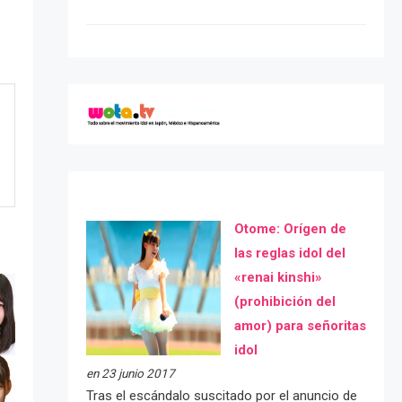
Otome: Orígen de
las reglas idol del
«renai kinshi»
(prohibición del
amor) para señoritas
idol
en 23 junio 2017
Tras el escándalo suscitado por el anuncio de