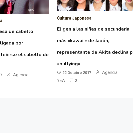
Cultura Japonesa
sa
Eligen a las niñas de secundaria
esa de cabello
más «kawaii» de Japón,
ligada por
representante de Akita declina p
 teñirse el cabello de
«bullying»
Agencia
22 Octubre 2017
Agencia
17
YEA
2