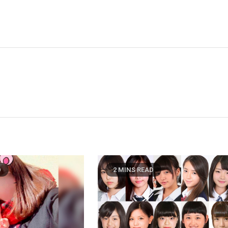
D
2 MINS READ