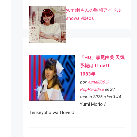
yumekiさんの昭和アイドル
showa videos
「HQ」森尾由美 天気
予報は I Luv U
1983年
por
yumeki05 J-
PopParadise
en 27
marzo 2026 a las 3:44
Yumi Morio /
Tenkeyoho wa I love U