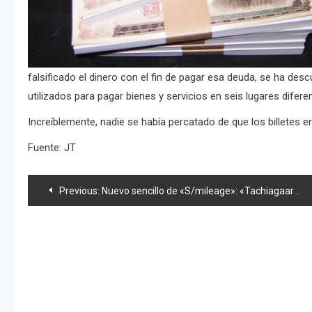
falsificado el dinero con el fin de pagar esa deuda, se ha des
utilizados para pagar bienes y servicios en seis lugares difere
Increíblemente, nadie se había percatado de que los billetes e
Fuente: JT
Navegación
Previous:
Nuevo sencillo de «S/mileage»: «Tachiagaaru»
de
entradas