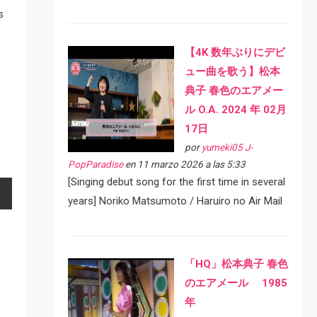
s
【4K 数年ぶりにデビ
ュー曲を歌う】松本
典子 春色のエアメー
ル O.A. 2024 年 02月
17日
por
yumeki05 J-
PopParadise
en 11 marzo 2026 a las 5:33
[Singing debut song for the first time in several
years] Noriko Matsumoto / Haruiro no Air Mail
「HQ」松本典子 春色
のエアメール 1985
年