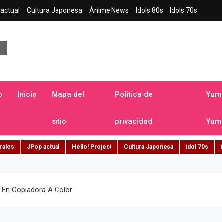
actual
Cultura Japonesa
Ánime News
Idols 80s
Idols 70s
a japonesa en español
o
Inicio
Mapa del
Politica de
Yume
sitio
privacidad
Yume
rales
JPop actual
Hello! Project
Cultura Japonesa
idol 70s
o En Copiadora A Color