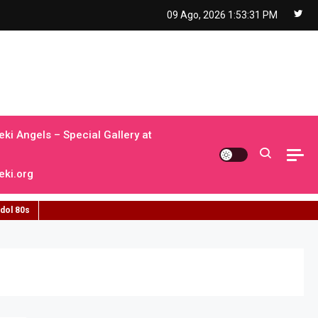
09 Ago, 2026
1:53:33 PM
ki Angels – Special Gallery at
ki.org
idol 80s