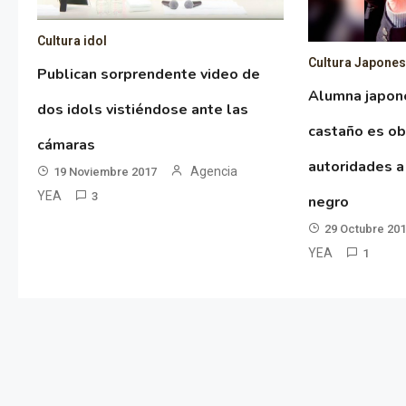
Cultura idol
Cultura Japone
Publican sorprendente video de
Alumna japon
dos idols vistiéndose ante las
castaño es ob
cámaras
autoridades a
Agencia
19 Noviembre 2017
YEA
3
negro
29 Octubre 20
YEA
1