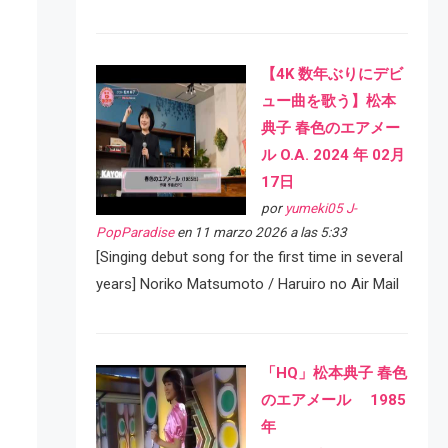
【4K 数年ぶりにデビ
ュー曲を歌う】松本
典子 春色のエアメー
ル O.A. 2024 年 02月
17日
por
yumeki05 J-
PopParadise
en 11 marzo 2026 a las 5:33
[Singing debut song for the first time in several
years] Noriko Matsumoto / Haruiro no Air Mail
「HQ」松本典子 春色
のエアメール 1985
年