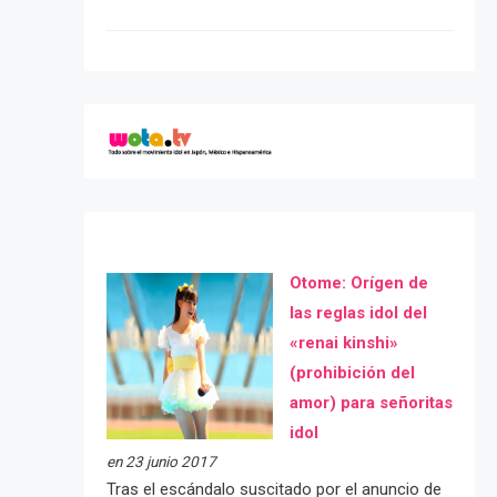
Otome: Orígen de
las reglas idol del
«renai kinshi»
(prohibición del
amor) para señoritas
idol
en 23 junio 2017
Tras el escándalo suscitado por el anuncio de