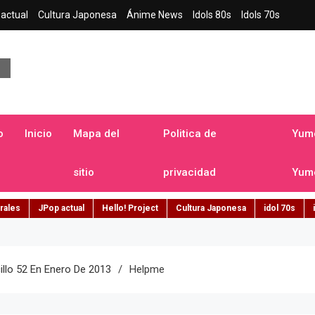
actual
Cultura Japonesa
Ánime News
Idols 80s
Idols 70s
a japonesa en español
o
Inicio
Mapa del
Politica de
Yume
sitio
privacidad
Yume
rales
JPop actual
Hello! Project
Cultura Japonesa
idol 70s
llo 52 En Enero De 2013
Helpme