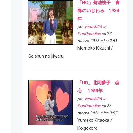
「HQ」菊池桃子 青
春のいじわる 1984
年
por
yumeki05 J-
PopParadise
en 27
marzo 2026 a las 2:51
Momoko Kikuchi /
Seishun no ijiwaru
「HD」北岡夢子 恋
心 1988年
por
yumeki05 J-
PopParadise
en 26
marzo 2026 a las 3:57
Yumeko Kitaoka /
Koigokoro