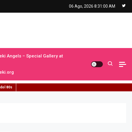
06 Ago, 2026
8:31:01 AM
ki Angels – Special Gallery at
ki.org
idol 80s