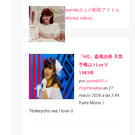
yumekiさんの昭和アイドル
showa videos
「HQ」森尾由美 天気
予報は I Luv U
1983年
por
yumeki05 J-
PopParadise
en 27
marzo 2026 a las 3:44
Yumi Morio /
Tenkeyoho wa I love U