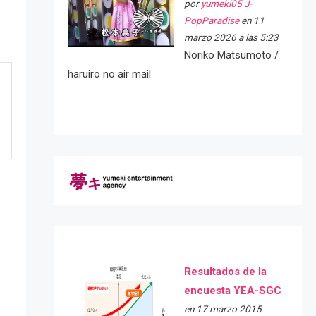
por
yumeki05 J-
PopParadise
en 11
marzo 2026 a las 5:23
Noriko Matsumoto /
haruiro no air mail
Resultados de la
encuesta YEA-SGC
e
en 17 marzo 2015