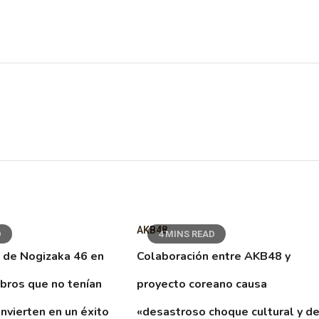
AKB48
D
4 MINS READ
 de Nogizaka 46 en
Colaboración entre AKB48 y
ibros que no tenían
proyecto coreano causa
nvierten en un éxito
«desastroso choque cultural y d