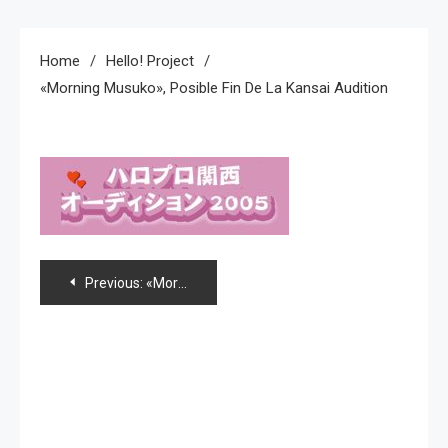
Home
Hello! Project
«Morning Musuko», Posible Fin De La Kansai Audition
Navegación
Previous:
«Morning Musuko», posible fin de la Kansai audition
de
entradas