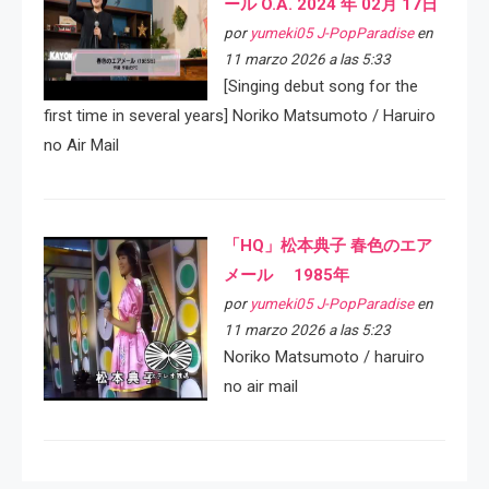
ール O.A. 2024 年 02月 17日
por
yumeki05 J-PopParadise
en
11 marzo 2026 a las 5:33
[Singing debut song for the
first time in several years] Noriko Matsumoto / Haruiro
no Air Mail
「HQ」松本典子 春色のエア
メール 1985年
por
yumeki05 J-PopParadise
en
11 marzo 2026 a las 5:23
Noriko Matsumoto / haruiro
no air mail