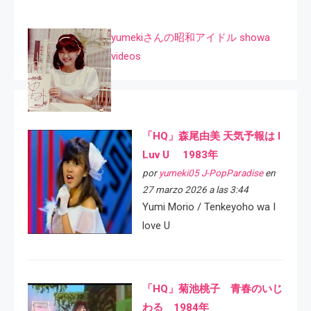
yumekiさんの昭和アイドル showa
videos
「HQ」森尾由美 天気予報は I
Luv U 1983年
por
yumeki05 J-PopParadise
en
27 marzo 2026 a las 3:44
Yumi Morio / Tenkeyoho wa I
love U
「HQ」菊池桃子 青春のいじ
わる 1984年