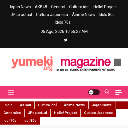
Skip
Japan News
AKB48
General
Cultura idol
Hello! Project
to
JPop actual
Cultura Japonesa
Ánime News
Idols 80s
content
Idols 70s
06 Ago, 2026
10:56:28 AM
Yumeki Magazine
Jpop y musica idol – Tu portal de jpop, movimiento idol y cultura
japonesa en español
Inicio
AKB48
Cultura idol
Ánime News
Japan News
Generales
JPop actual
Hello! Project
Cultura Japonesa
idol 70s
idol 80s