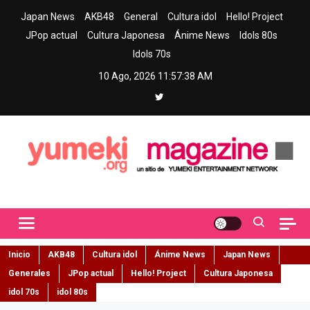
Skip
Japan News
AKB48
General
Cultura idol
Hello! Project
to
JPop actual
Cultura Japonesa
Ánime News
Idols 80s
content
Idols 70s
10 Ago, 2026
11:57:39 AM
Yumeki Magazine
Jpop y musica idol – Tu portal de jpop, movimiento idol y cultura
japonesa en español
Inicio
AKB48
Cultura idol
Ánime News
Japan News
Generales
JPop actual
Hello! Project
Cultura Japonesa
idol 70s
idol 80s