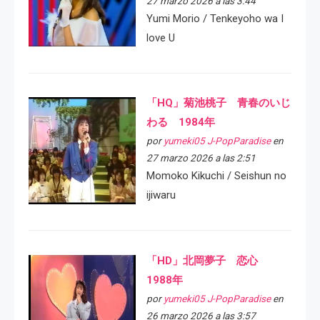
27 marzo 2026 a las 3:44
Yumi Morio / Tenkeyoho wa I
love U
「HQ」菊池桃子 青春のいじ
わる 1984年
por
yumeki05 J-PopParadise
en
27 marzo 2026 a las 2:51
Momoko Kikuchi / Seishun no
ijiwaru
「HD」北岡夢子 恋心
1988年
por
yumeki05 J-PopParadise
en
26 marzo 2026 a las 3:57