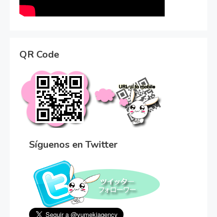
QR Code
Síguenos en Twitter