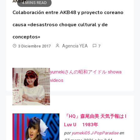
AKB48
4 MINS READ
Colaboración entre AKB48 y proyecto coreano
causa «desastroso choque cultural y de
conceptos»
Agencia YEA
3 Diciembre 2017
7
yumekiさんの昭和アイドル showa
videos
「HQ」森尾由美 天気予報は I
Luv U 1983年
por
yumeki05 J-PopParadise
en