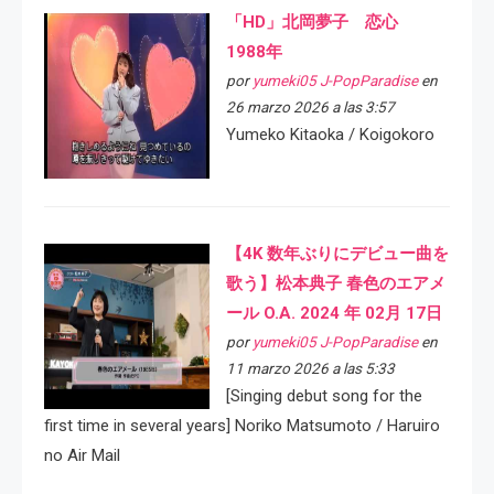
「HD」北岡夢子 恋心
1988年
por
yumeki05 J-PopParadise
en
26 marzo 2026 a las 3:57
Yumeko Kitaoka / Koigokoro
【4K 数年ぶりにデビュー曲を
歌う】松本典子 春色のエアメ
ール O.A. 2024 年 02月 17日
por
yumeki05 J-PopParadise
en
11 marzo 2026 a las 5:33
[Singing debut song for the
first time in several years] Noriko Matsumoto / Haruiro
no Air Mail