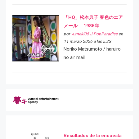
「HQ」松本典子 春色のエア
メール 1985年
por
yumeki05 J-PopParadise
en
11 marzo 2026 a las 5:23
Noriko Matsumoto / haruiro
no air mail
Resultados de la encuesta