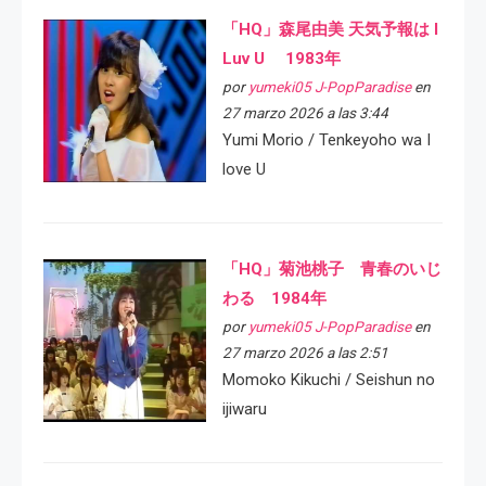
「HQ」森尾由美 天気予報は I
Luv U 1983年
por
yumeki05 J-PopParadise
en
27 marzo 2026 a las 3:44
Yumi Morio / Tenkeyoho wa I
love U
「HQ」菊池桃子 青春のいじ
わる 1984年
por
yumeki05 J-PopParadise
en
27 marzo 2026 a las 2:51
Momoko Kikuchi / Seishun no
ijiwaru