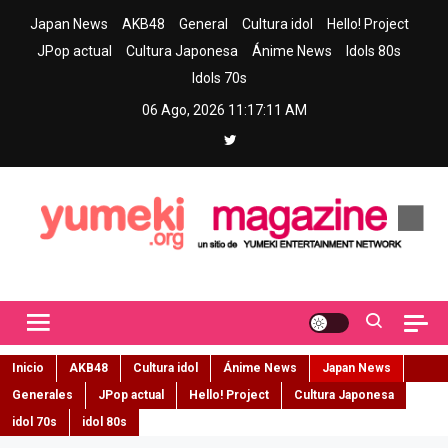
Skip
Japan News
AKB48
General
Cultura idol
Hello! Project
to
JPop actual
Cultura Japonesa
Ánime News
Idols 80s
content
Idols 70s
06 Ago, 2026
11:17:13 AM
Yumeki Magazine
Jpop y musica idol – Tu portal de jpop, movimiento idol y cultura
japonesa en español
Inicio
AKB48
Cultura idol
Ánime News
Japan News
Generales
JPop actual
Hello! Project
Cultura Japonesa
idol 70s
idol 80s