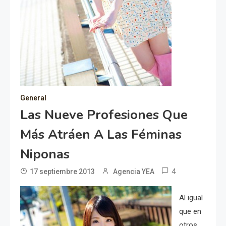
General
Las Nueve Profesiones Que
Más Atráen A Las Féminas
Niponas
4
17 septiembre 2013
Agencia YEA
Al igual
que en
otros