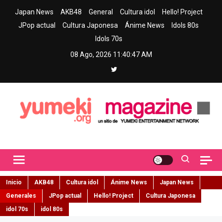
Skip
Japan News
AKB48
General
Cultura idol
Hello! Project
to
JPop actual
Cultura Japonesa
Ánime News
Idols 80s
content
Idols 70s
08 Ago, 2026
11:40:49 AM
Yumeki Magazine
Jpop y musica idol – Tu portal de jpop, movimiento idol y cultura
japonesa en español
Inicio
AKB48
Cultura idol
Ánime News
Japan News
Generales
JPop actual
Hello! Project
Cultura Japonesa
idol 70s
idol 80s