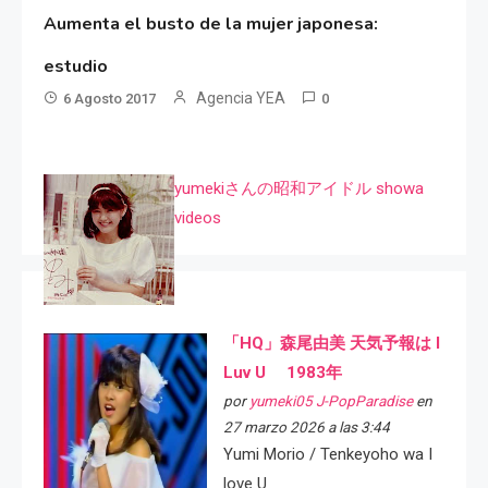
Aumenta el busto de la mujer japonesa:
estudio
Agencia YEA
6 Agosto 2017
0
yumekiさんの昭和アイドル showa
videos
「HQ」森尾由美 天気予報は I
Luv U 1983年
por
yumeki05 J-PopParadise
en
27 marzo 2026 a las 3:44
Yumi Morio / Tenkeyoho wa I
love U