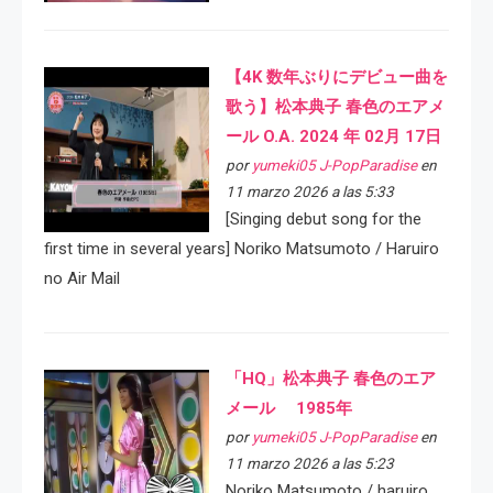
【4K 数年ぶりにデビュー曲を
歌う】松本典子 春色のエアメ
ール O.A. 2024 年 02月 17日
por
yumeki05 J-PopParadise
en
11 marzo 2026 a las 5:33
[Singing debut song for the
first time in several years] Noriko Matsumoto / Haruiro
no Air Mail
「HQ」松本典子 春色のエア
メール 1985年
por
yumeki05 J-PopParadise
en
11 marzo 2026 a las 5:23
Noriko Matsumoto / haruiro