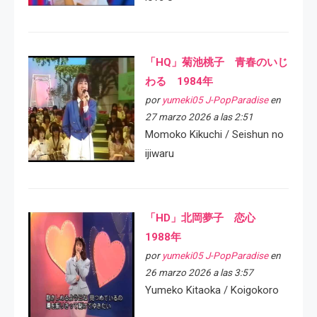
「HQ」菊池桃子 青春のいじ
わる 1984年
por
yumeki05 J-PopParadise
en
27 marzo 2026 a las 2:51
Momoko Kikuchi / Seishun no
ijiwaru
「HD」北岡夢子 恋心
1988年
por
yumeki05 J-PopParadise
en
26 marzo 2026 a las 3:57
Yumeko Kitaoka / Koigokoro