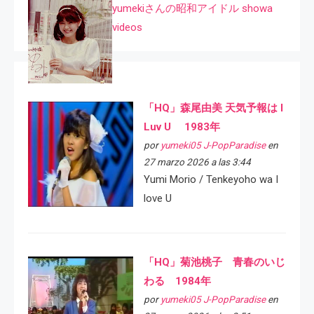
yumekiさんの昭和アイドル showa
videos
「HQ」森尾由美 天気予報は I
Luv U 1983年
por
yumeki05 J-PopParadise
en
27 marzo 2026 a las 3:44
Yumi Morio / Tenkeyoho wa I
love U
「HQ」菊池桃子 青春のいじ
わる 1984年
por
yumeki05 J-PopParadise
en