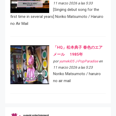
11 marzo 2026 a las 5:33
[Singing debut song for the
first time in several years] Noriko Matsumoto / Haruiro
no Air Mail
「HQ」松本典子 春色のエア
メール 1985年
por
yumeki05 J-PopParadise
en
11 marzo 2026 a las 5:23
Noriko Matsumoto / haruiro
no air mail