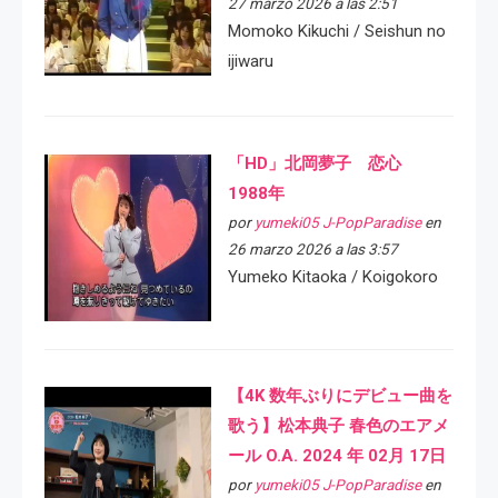
27 marzo 2026 a las 2:51
Momoko Kikuchi / Seishun no
ijiwaru
「HD」北岡夢子 恋心
1988年
por
yumeki05 J-PopParadise
en
26 marzo 2026 a las 3:57
Yumeko Kitaoka / Koigokoro
【4K 数年ぶりにデビュー曲を
歌う】松本典子 春色のエアメ
ール O.A. 2024 年 02月 17日
por
yumeki05 J-PopParadise
en