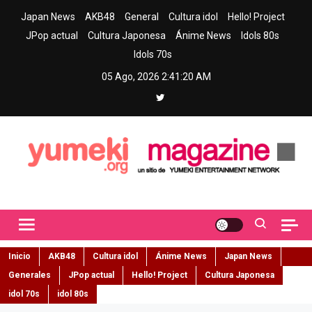
Skip
Japan News
AKB48
General
Cultura idol
Hello! Project
to
JPop actual
Cultura Japonesa
Ánime News
Idols 80s
content
Idols 70s
05 Ago, 2026
2:41:21 AM
Yumeki Magazine
Jpop y musica idol – Tu portal de jpop, movimiento idol y cultura
japonesa en español
Inicio
AKB48
Cultura idol
Ánime News
Japan News
Generales
JPop actual
Hello! Project
Cultura Japonesa
idol 70s
idol 80s