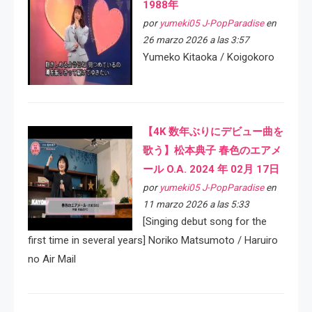
1988年
por
yumeki05 J-PopParadise
en
26 marzo 2026 a las 3:57
Yumeko Kitaoka / Koigokoro
【4K 数年ぶりにデビュー曲を
歌う】松本典子 春色のエアメ
ール O.A. 2024 年 02月 17日
por
yumeki05 J-PopParadise
en
11 marzo 2026 a las 5:33
[Singing debut song for the
first time in several years] Noriko Matsumoto / Haruiro
no Air Mail