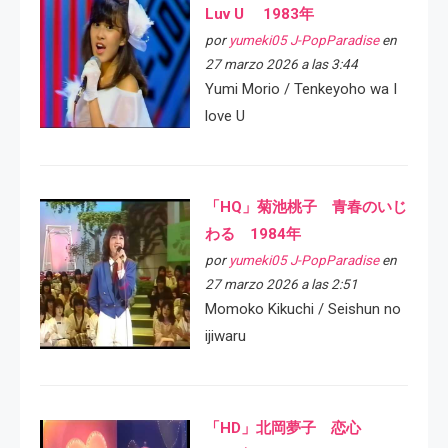
Luv U 1983年
por
yumeki05 J-PopParadise
en
27 marzo 2026 a las 3:44
Yumi Morio / Tenkeyoho wa I
love U
「HQ」菊池桃子 青春のいじ
わる 1984年
por
yumeki05 J-PopParadise
en
27 marzo 2026 a las 2:51
Momoko Kikuchi / Seishun no
ijiwaru
「HD」北岡夢子 恋心