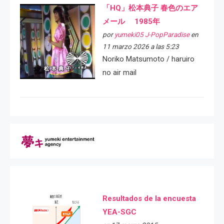
「HQ」松本典子 春色のエア
メール 1985年
por
yumeki05 J-PopParadise
en
11 marzo 2026 a las 5:23
Noriko Matsumoto / haruiro
no air mail
Resultados de la encuesta
YEA-SGC