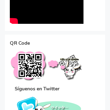
QR Code
Síguenos en Twitter