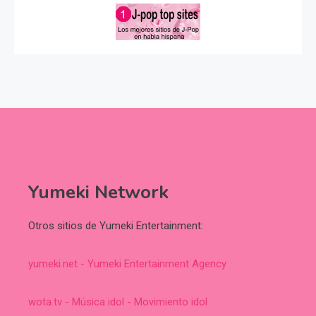
Yumeki Network
Otros sitios de Yumeki Entertainment:
yumeki.net - Yumeki Entertainment Agency
wota.tv - Música idol - Movimiento idol