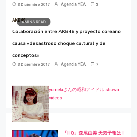
Agencia YEA
3 Diciembre 2017
3
AKB48
4 MINS READ
Colaboración entre AKB48 y proyecto coreano
causa «desastroso choque cultural y de
conceptos»
Agencia YEA
3 Diciembre 2017
7
yumekiさんの昭和アイドル showa
videos
「HQ」森尾由美 天気予報は I