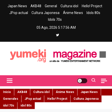
Skip
Japan News
AKB48
General
Cultura idol
Hello! Project
to
JPop actual
Cultura Japonesa
Ánime News
Idols 80s
content
Idols 70s
05 Ago, 2026
5:17:57 AM
Yumeki Magazine
Jpop y musica idol – Tu portal de jpop, movimiento idol y cultura
japonesa en español
Inicio
AKB48
Cultura idol
Ánime News
Japan News
Generales
JPop actual
Hello! Project
Cultura Japonesa
idol 70s
idol 80s