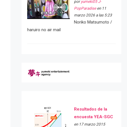
por
yumeki05 J-
PopParadise
en 11
marzo 2026 a las 5:23
Noriko Matsumoto /
haruiro no air mail
Resultados de la
encuesta YEA-SGC
en 17 marzo 2015