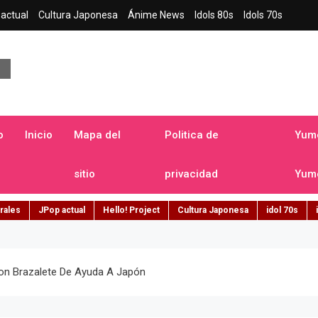
actual
Cultura Japonesa
Ánime News
Idols 80s
Idols 70s
a japonesa en español
o
Inicio
Mapa del
Politica de
Yume
sitio
privacidad
Yume
rales
JPop actual
Hello! Project
Cultura Japonesa
idol 70s
on Brazalete De Ayuda A Japón