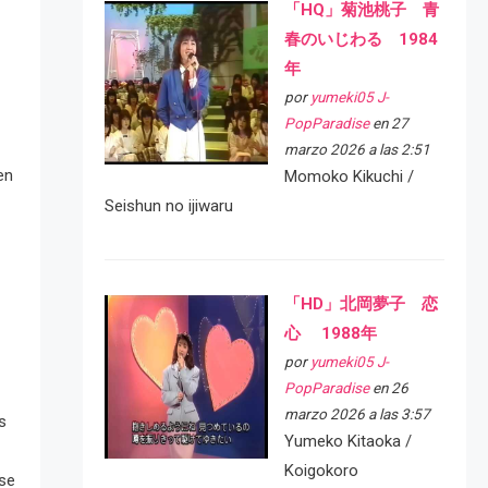
「HQ」菊池桃子 青
春のいじわる 1984
年
por
yumeki05 J-
PopParadise
en 27
marzo 2026 a las 2:51
en
Momoko Kikuchi /
Seishun no ijiwaru
「HD」北岡夢子 恋
心 1988年
por
yumeki05 J-
PopParadise
en 26
marzo 2026 a las 3:57
s
Yumeko Kitaoka /
Koigokoro
 se