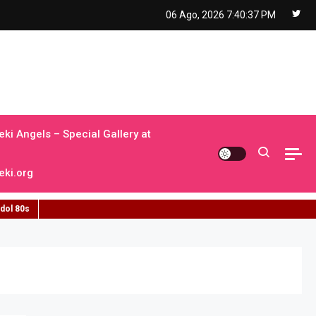
06 Ago, 2026
7:40:38 PM
ki Angels – Special Gallery at
ki.org
idol 80s