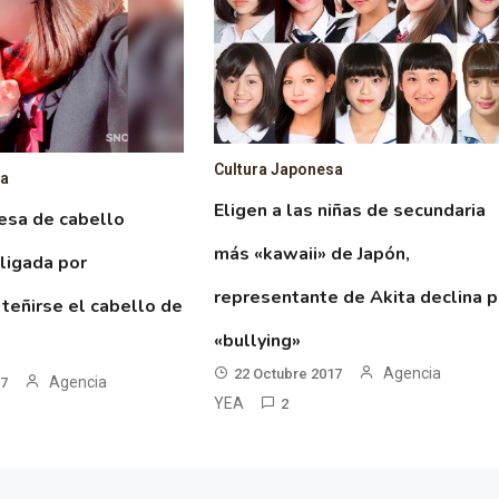
Cultura Japonesa
sa
Eligen a las niñas de secundaria
esa de cabello
más «kawaii» de Japón,
ligada por
representante de Akita declina p
 teñirse el cabello de
«bullying»
Agencia
22 Octubre 2017
Agencia
17
YEA
2