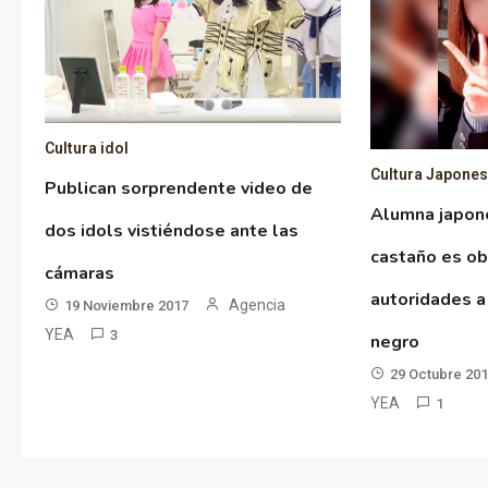
Cultura idol
Cultura Japone
Publican sorprendente video de
Alumna japon
dos idols vistiéndose ante las
castaño es ob
cámaras
autoridades a
Agencia
19 Noviembre 2017
YEA
3
negro
29 Octubre 20
YEA
1