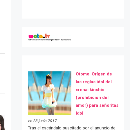
Otome: Orígen de
las reglas idol del
«renai kinshi»
(prohibición del
amor) para señoritas
idol
en 23 junio 2017
Tras el escándalo suscitado por el anuncio de