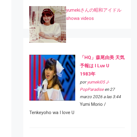
yumekiさんの昭和アイドル
showa videos
「HQ」森尾由美 天気
予報は I Luv U
1983年
por
yumeki05 J-
PopParadise
en 27
marzo 2026 a las 3:44
Yumi Morio /
Tenkeyoho wa I love U