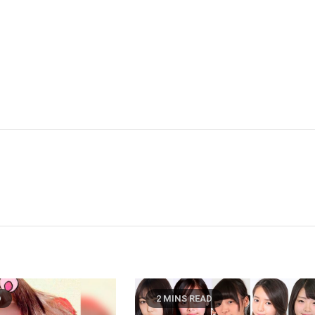
D
2 MINS READ