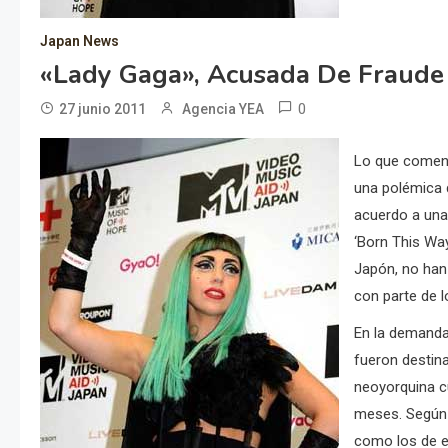
Japan News
«Lady Gaga», Acusada De Fraude
0
27 junio 2011
Agencia YEA
Lo que comenz
una polémica 
acuerdo a una
‘Born This Way
Japón, no han
con parte de 
En la demanda
fueron destin
neoyorquina c
meses. Según 
como los de e