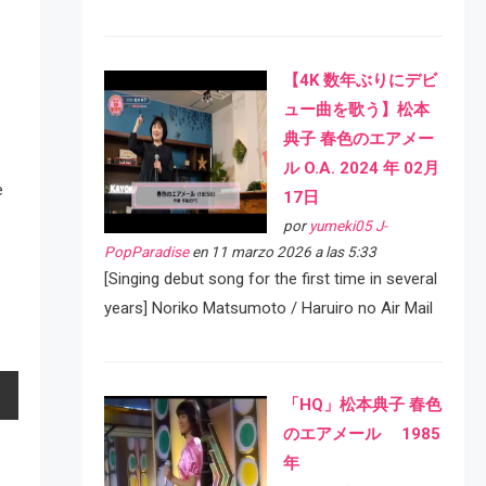
【4K 数年ぶりにデビ
ュー曲を歌う】松本
典子 春色のエアメー
ル O.A. 2024 年 02月
e
17日
por
yumeki05 J-
PopParadise
en 11 marzo 2026 a las 5:33
[Singing debut song for the first time in several
years] Noriko Matsumoto / Haruiro no Air Mail
「HQ」松本典子 春色
のエアメール 1985
年