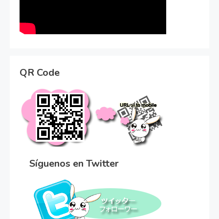
QR Code
Síguenos en Twitter