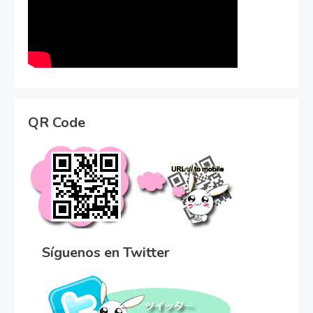
QR Code
Síguenos en Twitter