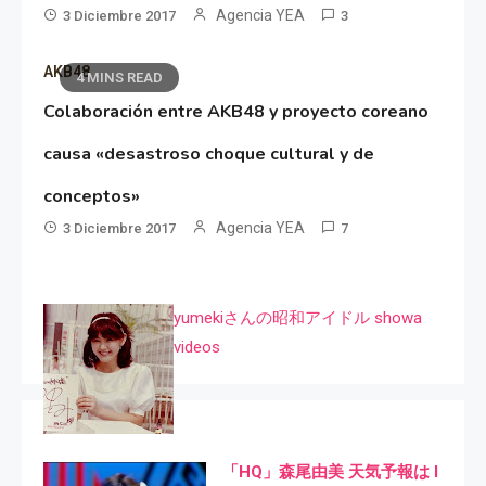
Agencia YEA
3 Diciembre 2017
3
AKB48
4 MINS READ
Colaboración entre AKB48 y proyecto coreano
causa «desastroso choque cultural y de
conceptos»
Agencia YEA
3 Diciembre 2017
7
yumekiさんの昭和アイドル showa
videos
「HQ」森尾由美 天気予報は I