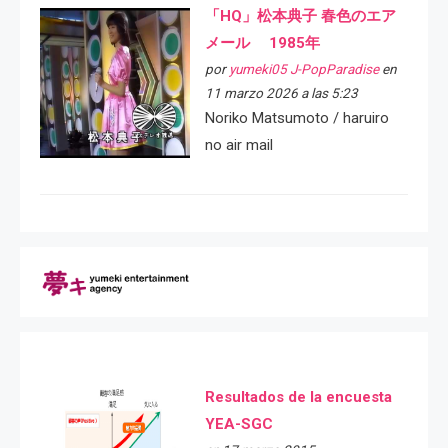
「HQ」松本典子 春色のエア
メール 1985年
por
yumeki05 J-PopParadise
en
11 marzo 2026 a las 5:23
Noriko Matsumoto / haruiro
no air mail
Resultados de la encuesta
YEA-SGC