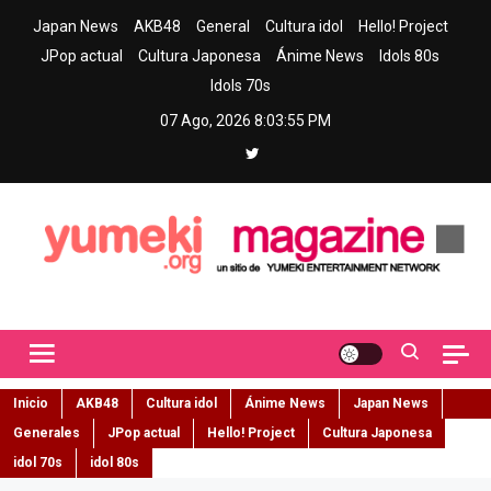
Skip
Japan News
AKB48
General
Cultura idol
Hello! Project
to
JPop actual
Cultura Japonesa
Ánime News
Idols 80s
content
Idols 70s
07 Ago, 2026
8:03:56 PM
Yumeki Magazine
Jpop y musica idol – Tu portal de jpop, movimiento idol y cultura
japonesa en español
Inicio
AKB48
Cultura idol
Ánime News
Japan News
Generales
JPop actual
Hello! Project
Cultura Japonesa
idol 70s
idol 80s