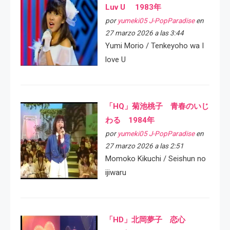
Luv U 1983年
por
yumeki05 J-PopParadise
en
27 marzo 2026 a las 3:44
Yumi Morio / Tenkeyoho wa I
love U
「HQ」菊池桃子 青春のいじ
わる 1984年
por
yumeki05 J-PopParadise
en
27 marzo 2026 a las 2:51
Momoko Kikuchi / Seishun no
ijiwaru
「HD」北岡夢子 恋心