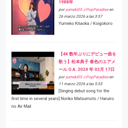
1988年
por
yumeki05 J-PopParadise
en
26 marzo 2026 a las 3:57
Yumeko Kitaoka / Koigokoro
【4K 数年ぶりにデビュー曲を
歌う】松本典子 春色のエアメ
ール O.A. 2024 年 02月 17日
por
yumeki05 J-PopParadise
en
11 marzo 2026 a las 5:33
[Singing debut song for the
first time in several years] Noriko Matsumoto / Haruiro
no Air Mail