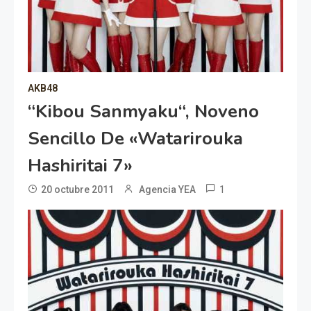
AKB48
“Kibou Sanmyaku“, Noveno
Sencillo De «Watarirouka
Hashiritai 7»
1
20 octubre 2011
Agencia YEA