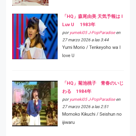
「HQ」森尾由美 天気予報は I
Luv U 1983年
por
yumeki05 J-PopParadise
en
27 marzo 2026 a las 3:44
Yumi Morio / Tenkeyoho wa I
love U
「HQ」菊池桃子 青春のいじ
わる 1984年
por
yumeki05 J-PopParadise
en
27 marzo 2026 a las 2:51
Momoko Kikuchi / Seishun no
ijiwaru