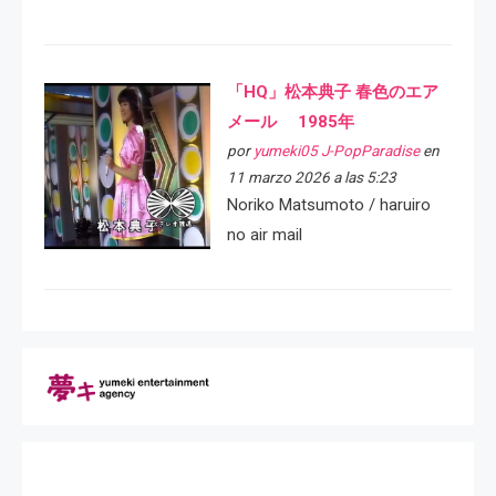
「HQ」松本典子 春色のエア
メール 1985年
por
yumeki05 J-PopParadise
en
11 marzo 2026 a las 5:23
Noriko Matsumoto / haruiro
no air mail