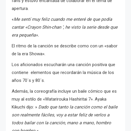
fans y estuvo encantada de colaborar en el tema de
apertura.
«
Me sentí muy feliz cuando me enteré de que podía
cantar «Crayon Shin-chan ‘, he visto la serie desde que
era pequeña».
El ritmo de la canción se describe como con un «sabor
de la era Showa».
Los aficionados escucharán una canción positiva que
contiene
elementos que recordarán la música de los
años 70´s y 80´s.
Además, la coreografía incluye un baile cómico que es
muy al estilo de «Watarirouka Hashiritai 7».
Ayaka
Kikuchi dijo
: »
Dado que tanto la canción como el baile
son realmente fáciles, voy a estar feliz de verlos a
todos bailar con la canción, mano a mano, hombro
con hombro
«.