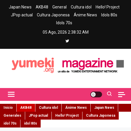
Skip
Japan News
AKB48
General
Cultura idol
Hello! Project
to
JPop actual
Cultura Japonesa
Ánime News
Idols 80s
content
Idols 70s
05 Ago, 2026
2:38:34 AM
Yumeki Magazine
Jpop y musica idol – Tu portal de jpop, movimiento idol y cultura
japonesa en español
Inicio
AKB48
Cultura idol
Ánime News
Japan News
Generales
JPop actual
Hello! Project
Cultura Japonesa
idol 70s
idol 80s