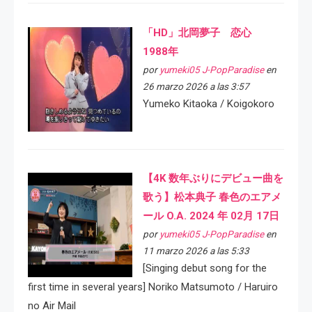
「HD」北岡夢子 恋心
1988年
por
yumeki05 J-PopParadise
en
26 marzo 2026 a las 3:57
Yumeko Kitaoka / Koigokoro
【4K 数年ぶりにデビュー曲を
歌う】松本典子 春色のエアメ
ール O.A. 2024 年 02月 17日
por
yumeki05 J-PopParadise
en
11 marzo 2026 a las 5:33
[Singing debut song for the
first time in several years] Noriko Matsumoto / Haruiro
no Air Mail