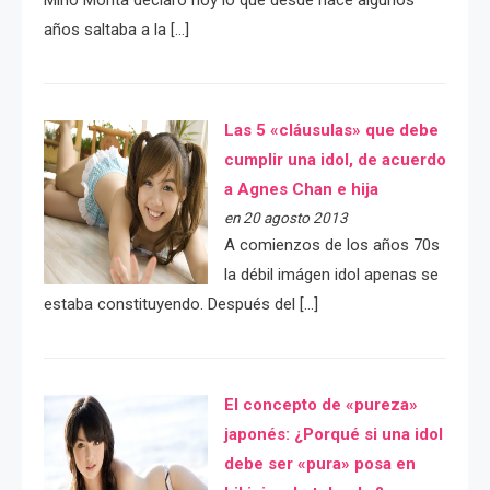
Mino Monta declaró hoy lo que desde hace algunos
años saltaba a la […]
Las 5 «cláusulas» que debe
cumplir una idol, de acuerdo
a Agnes Chan e hija
en 20 agosto 2013
A comienzos de los años 70s
la débil imágen idol apenas se
estaba constituyendo. Después del […]
El concepto de «pureza»
japonés: ¿Porqué si una idol
debe ser «pura» posa en