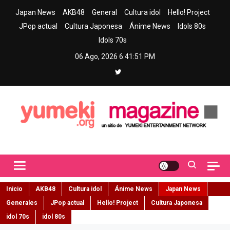
Skip
Japan News
AKB48
General
Cultura idol
Hello! Project
to
JPop actual
Cultura Japonesa
Ánime News
Idols 80s
content
Idols 70s
06 Ago, 2026
6:41:52 PM
Yumeki Magazine
Jpop y musica idol – Tu portal de jpop, movimiento idol y cultura
japonesa en español
Inicio
AKB48
Cultura idol
Ánime News
Japan News
Generales
JPop actual
Hello! Project
Cultura Japonesa
idol 70s
idol 80s