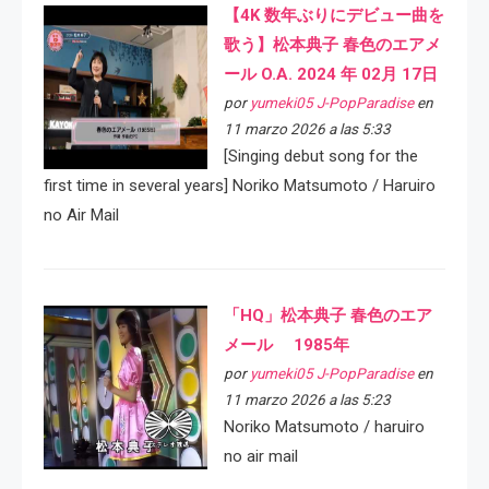
【4K 数年ぶりにデビュー曲を
歌う】松本典子 春色のエアメ
ール O.A. 2024 年 02月 17日
por
yumeki05 J-PopParadise
en
11 marzo 2026 a las 5:33
[Singing debut song for the
first time in several years] Noriko Matsumoto / Haruiro
no Air Mail
「HQ」松本典子 春色のエア
メール 1985年
por
yumeki05 J-PopParadise
en
11 marzo 2026 a las 5:23
Noriko Matsumoto / haruiro
no air mail