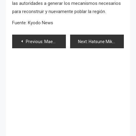
las autoridades a generar los mecanismos necesarios
para reconstruir y nuevamente poblar la región.
Fuente: Kyodo News
Navegación
Previous:
Maeda en dorama «Ikemen», Sashihara y su «negativa» declaración y dos estudiantes menos
Next:
Hatsune Miku en Anime Expo 2011
de
entradas