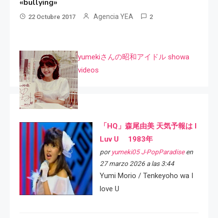
«bullying»
Agencia YEA
22 Octubre 2017
2
yumekiさんの昭和アイドル showa
videos
「HQ」森尾由美 天気予報は I
Luv U 1983年
por
yumeki05 J-PopParadise
en
27 marzo 2026 a las 3:44
Yumi Morio / Tenkeyoho wa I
love U