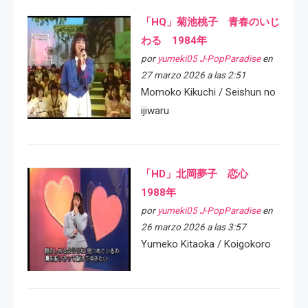
「HQ」菊池桃子 青春のいじ
わる 1984年
por
yumeki05 J-PopParadise
en
27 marzo 2026 a las 2:51
Momoko Kikuchi / Seishun no
ijiwaru
「HD」北岡夢子 恋心
1988年
por
yumeki05 J-PopParadise
en
26 marzo 2026 a las 3:57
Yumeko Kitaoka / Koigokoro