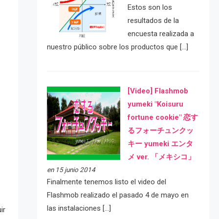
Estos son los
resultados de la
encuesta realizada a
nuestro público sobre los productos que […]
[Video] Flashmob
yumeki "Koisuru
fortune cookie" 恋す
るフォーチュンクッ
キー yumeki エンタ
メ ver. 「メキシコ」
en 15 junio 2014
Finalmente tenemos listo el video del
Flashmob realizado el pasado 4 de mayo en
las instalaciones […]
ir