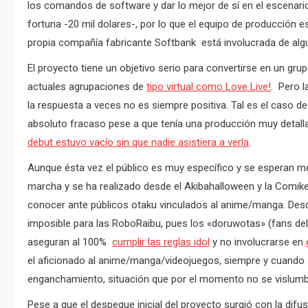
los comandos de software y dar lo mejor de sí en el escenari
fortuna -20 mil dolares-, por lo que el equipo de producción 
propia compañía fabricante Softbank está involucrada de alg
El proyecto tiene un objetivo serio para convertirse en un gr
actuales agrupaciones de
tipo virtual como Love Live!
. Pero l
la respuesta a veces no es siempre positiva. Tal es el caso de 
absoluto fracaso pese a que tenía una producción muy detall
debut estuvo vacío sin que nadie asistiera a verla
.
Aunque ésta vez el público es muy específico y se esperan m
marcha y se ha realizado desde el Akibahalloween y la Comik
conocer ante públicos otaku vinculados al anime/manga. Desde 
imposible para las RoboRaibu, pues los «doruwotas» (fans del 
aseguran al 100%
cumplir las reglas idol
y no involucrarse en
el aficionado al anime/manga/videojuegos, siempre y cuando 
enganchamiento, situación que por el momento no se vislumb
Pese a que el despegue inicial del proyecto surgió con la dif