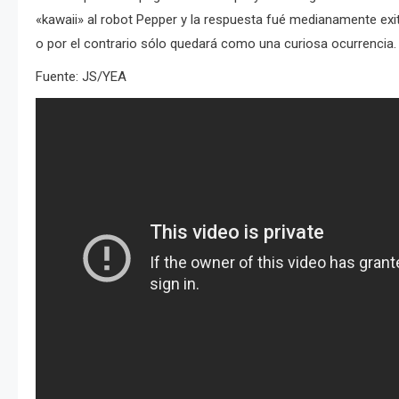
«kawaii» al robot Pepper y la respuesta fué medianamente exit
o por el contrario sólo quedará como una curiosa ocurrencia.
Fuente: JS/YEA