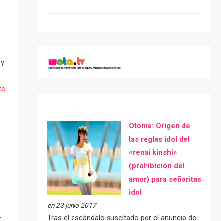
 y
to
Otome: Orígen de
las reglas idol del
«renai kinshi»
(prohibición del
s
amor) para señoritas
idol
en 23 junio 2017
Tras el escándalo suscitado por el anuncio de
r