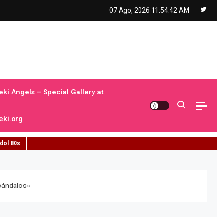
07 Ago, 2026
11:54:43 AM
ki Angels – Special Gallery at
ki.org
idol 80s
cándalos»