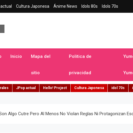
actual
Cultura Japonesa
Ánime News
Idols 80s
Idols 70s
a japonesa en español
o
Inicio
Mapa del
Politica de
Yume
sitio
privacidad
Yume
rales
JPop actual
Hello! Project
Cultura Japonesa
idol 70s
«son Algo Cutre Pero Al Menos No Violan Reglas Ni Protagonizan Es