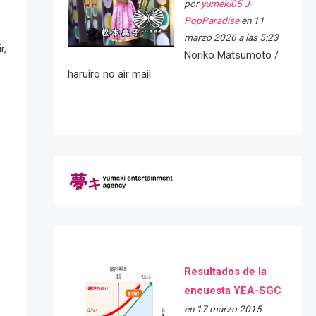
por
yumeki05 J-
PopParadise
en 11
marzo 2026 a las 5:23
r,
Noriko Matsumoto /
haruiro no air mail
Resultados de la
encuesta YEA-SGC
en 17 marzo 2015