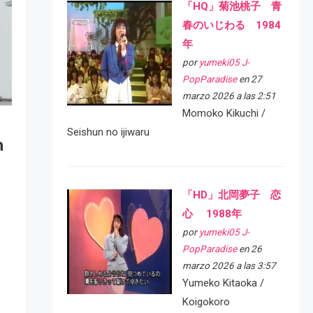
「HQ」菊池桃子 青
春のいじわる 1984
年
por
yumeki05 J-
PopParadise
en 27
marzo 2026 a las 2:51
Momoko Kikuchi /
Seishun no ijiwaru
n
「HD」北岡夢子 恋
心 1988年
por
yumeki05 J-
PopParadise
en 26
marzo 2026 a las 3:57
Yumeko Kitaoka /
Koigokoro