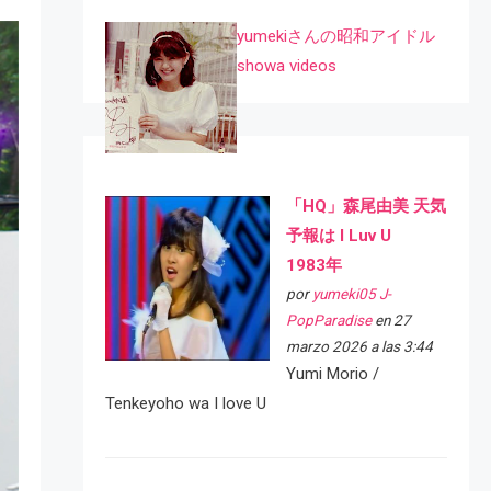
yumekiさんの昭和アイドル
showa videos
「HQ」森尾由美 天気
予報は I Luv U
1983年
por
yumeki05 J-
PopParadise
en 27
marzo 2026 a las 3:44
Yumi Morio /
Tenkeyoho wa I love U