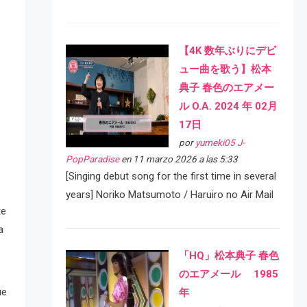
【4K 数年ぶりにデビ
ュー曲を歌う】松本
典子 春色のエアメー
ル O.A. 2024 年 02月
17日
por
yumeki05 J-
PopParadise
en 11 marzo 2026 a las 5:33
[Singing debut song for the first time in several
years] Noriko Matsumoto / Haruiro no Air Mail
te
a
「HQ」松本典子 春色
のエアメール 1985
ue
年