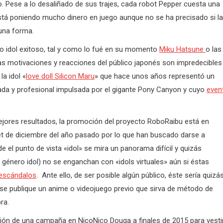
o. Pese a lo desaliñado de sus trajes, cada robot Pepper cuesta una
está poniendo mucho dinero en juego aunque no se ha precisado si la
una forma.
upo idol exitoso, tal y como lo fué en su momento
Miku Hatsune
o las
as motivaciones y reacciones del público japonés son impredecibles
la idol «
love doll Silicon Maru
» que hace unos años representó un
ada y profesional impulsada por el gigante Pony Canyon y cuyo
even
ejores resultados, la promoción del proyecto RoboRaibu está en
et de diciembre del año pasado por lo que han buscado darse a
el punto de vista «idol» se mira un panorama difícil y quizás
género idol) no se enganchan con «idols virtuales» aún si éstas
escándalos
. Ante ello, de ser posible algún público, éste sería quizá
se publique un anime o videojuego previo que sirva de método de
ra.
usión de una campaña en NicoNico Douga a finales de 2015 para vesti