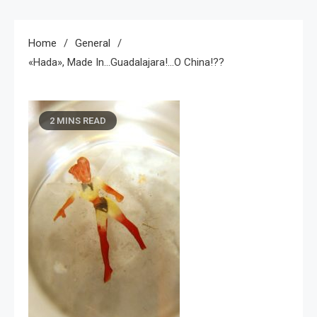
Home
General
«Hada», Made In…Guadalajara!…o China!??
2 MINS READ