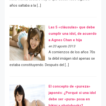
años saltaba a la […]
Las 5 «cláusulas» que debe
cumplir una idol, de acuerdo
a Agnes Chan e hija
en 20 agosto 2013
A comienzos de los años 70s
la débil imágen idol apenas se
estaba constituyendo. Después del […]
El concepto de «pureza»
japonés: ¿Porqué si una idol
debe ser «pura» posa en
bikini y photobooks?