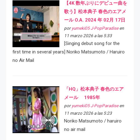
【4K 数年ぶりにデビュー曲を
歌う】松本典子 春色のエアメ
ール O.A. 2024 年 02月 17日
por
yumeki05 J-PopParadise
en
11 marzo 2026 a las 5:33
[Singing debut song for the
first time in several years] Noriko Matsumoto / Haruiro
no Air Mail
「HQ」松本典子 春色のエア
メール 1985年
por
yumeki05 J-PopParadise
en
11 marzo 2026 a las 5:23
Noriko Matsumoto / haruiro
no air mail