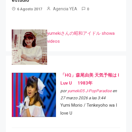
estudio
Agencia YEA
6 Agosto 2017
0
yumekiさんの昭和アイドル showa
videos
「HQ」森尾由美 天気予報は I
Luv U 1983年
por
yumeki05 J-PopParadise
en
27 marzo 2026 a las 3:44
Yumi Morio / Tenkeyoho wa I
love U