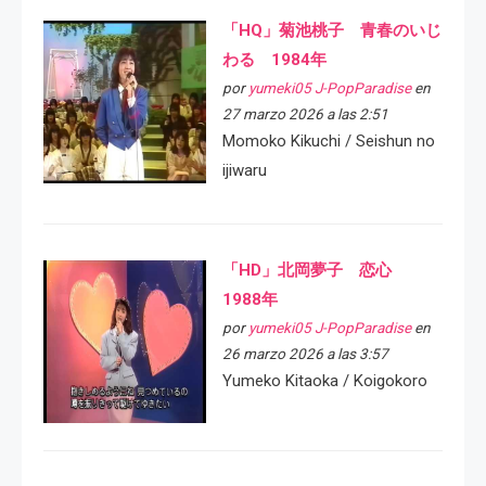
「HQ」菊池桃子 青春のいじ
わる 1984年
por
yumeki05 J-PopParadise
en
27 marzo 2026 a las 2:51
Momoko Kikuchi / Seishun no
ijiwaru
「HD」北岡夢子 恋心
1988年
por
yumeki05 J-PopParadise
en
26 marzo 2026 a las 3:57
Yumeko Kitaoka / Koigokoro