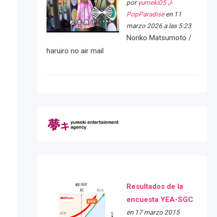
por
yumeki05 J-
PopParadise
en 11
marzo 2026 a las 5:23
Noriko Matsumoto /
haruiro no air mail
Resultados de la
encuesta YEA-SGC
en 17 marzo 2015