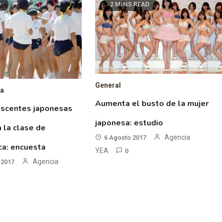
D
2 MINS READ
General
sa
Aumenta el busto de la mujer
scentes japonesas
japonesa: estudio
 la clase de
Agencia
6 Agosto 2017
ica: encuesta
YEA
0
Agencia
 2017