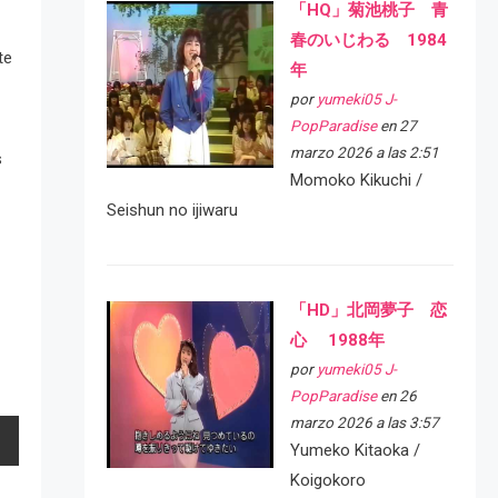
「HQ」菊池桃子 青
春のいじわる 1984
te
年
por
yumeki05 J-
PopParadise
en 27
marzo 2026 a las 2:51
s
Momoko Kikuchi /
Seishun no ijiwaru
「HD」北岡夢子 恋
心 1988年
por
yumeki05 J-
PopParadise
en 26
marzo 2026 a las 3:57
Yumeko Kitaoka /
Koigokoro