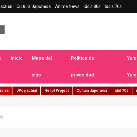
actual
Cultura Japonesa
Ánime News
Idols 80s
Idols 70s
a japonesa en español
o
Inicio
Mapa del
Politica de
Yume
sitio
privacidad
Yume
rales
JPop actual
Hello! Project
Cultura Japonesa
idol 70s
il