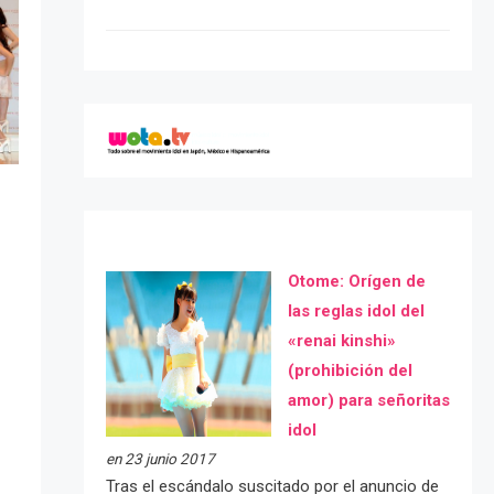
Otome: Orígen de
las reglas idol del
«renai kinshi»
(prohibición del
amor) para señoritas
idol
en 23 junio 2017
Tras el escándalo suscitado por el anuncio de