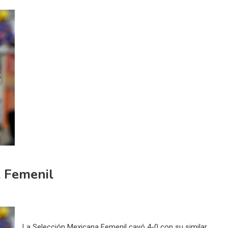
 Femenil
La Selección Mexicana Femenil cayó 4-0 con su similar