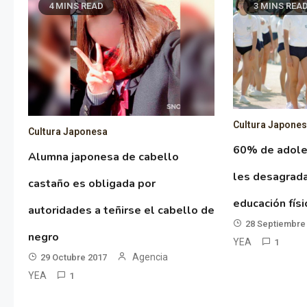
4 MINS READ
3 MINS REA
Cultura Japone
Cultura Japonesa
60% de adole
Alumna japonesa de cabello
les desagrada
castaño es obligada por
educación fís
autoridades a teñirse el cabello de
28 Septiembre
negro
YEA
1
Agencia
29 Octubre 2017
YEA
1