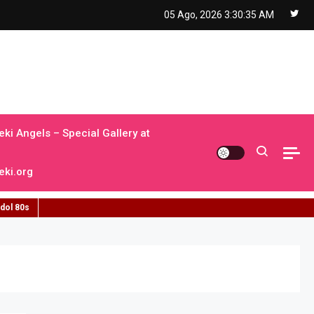
05 Ago, 2026
3:30:36 AM
ki Angels – Special Gallery at
ki.org
idol 80s