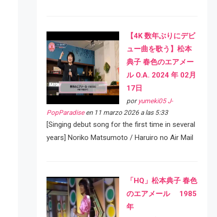
【4K 数年ぶりにデビ
ュー曲を歌う】松本
典子 春色のエアメー
ル O.A. 2024 年 02月
17日
por
yumeki05 J-
PopParadise
en 11 marzo 2026 a las 5:33
[Singing debut song for the first time in several
years] Noriko Matsumoto / Haruiro no Air Mail
「HQ」松本典子 春色
のエアメール 1985
年