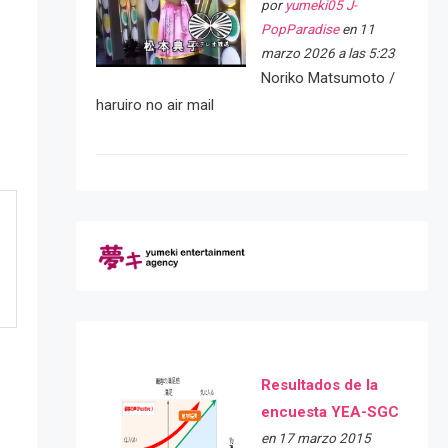
por
yumeki05 J-
PopParadise
en 11
marzo 2026 a las 5:23
Noriko Matsumoto /
haruiro no air mail
Resultados de la
encuesta YEA-SGC
en 17 marzo 2015