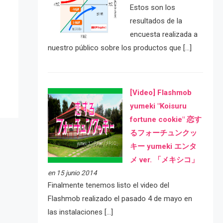
Estos son los
resultados de la
encuesta realizada a
e
nuestro público sobre los productos que […]
[Video] Flashmob
yumeki "Koisuru
fortune cookie" 恋す
るフォーチュンクッ
キー yumeki エンタ
メ ver. 「メキシコ」
en 15 junio 2014
Finalmente tenemos listo el video del
Flashmob realizado el pasado 4 de mayo en
las instalaciones […]