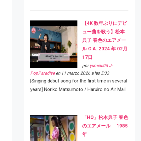
【4K 数年ぶりにデビ
ュー曲を歌う】松本
典子 春色のエアメー
ル O.A. 2024 年 02月
17日
por
yumeki05 J-
PopParadise
en 11 marzo 2026 a las 5:33
[Singing debut song for the first time in several
years] Noriko Matsumoto / Haruiro no Air Mail
「HQ」松本典子 春色
のエアメール 1985
年