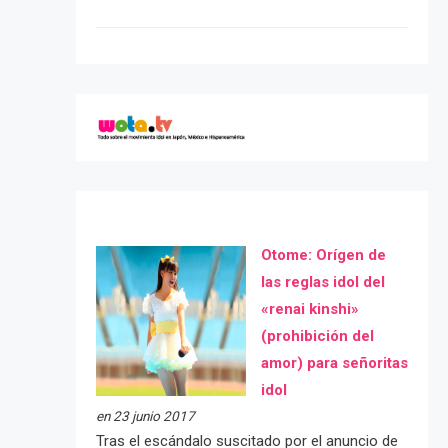
Otome: Orígen de
las reglas idol del
«renai kinshi»
(prohibición del
amor) para señoritas
idol
en 23 junio 2017
Tras el escándalo suscitado por el anuncio de