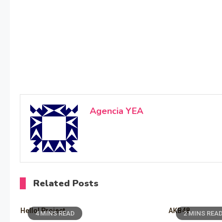
Agencia YEA
Related Posts
Hello! Project
AKB48
4 MINS READ
2 MINS REA