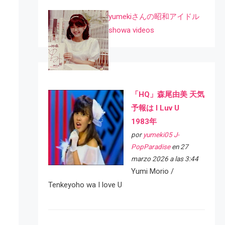
yumekiさんの昭和アイドル
showa videos
「HQ」森尾由美 天気
予報は I Luv U
1983年
por
yumeki05 J-
PopParadise
en 27
marzo 2026 a las 3:44
Yumi Morio /
Tenkeyoho wa I love U