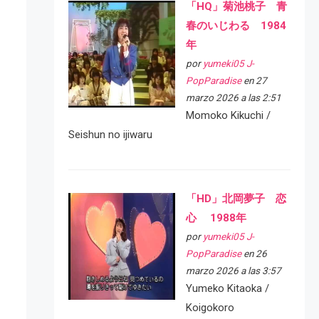
「HQ」菊池桃子 青
春のいじわる 1984
年
por
yumeki05 J-
PopParadise
en 27
marzo 2026 a las 2:51
Momoko Kikuchi /
Seishun no ijiwaru
「HD」北岡夢子 恋
心 1988年
por
yumeki05 J-
PopParadise
en 26
marzo 2026 a las 3:57
Yumeko Kitaoka /
Koigokoro