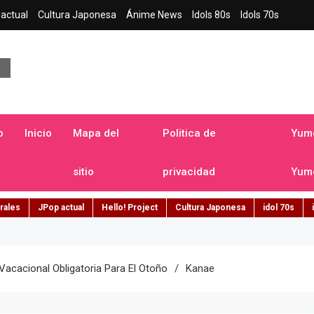
actual
Cultura Japonesa
Ánime News
Idols 80s
Idols 70s
a japonesa en español
o
Inicio
Mapa del
Politica de
Yume
sitio
privacidad
Yume
rales
JPop actual
Hello! Project
Cultura Japonesa
idol 70s
acacional Obligatoria Para El Otoño
Kanae