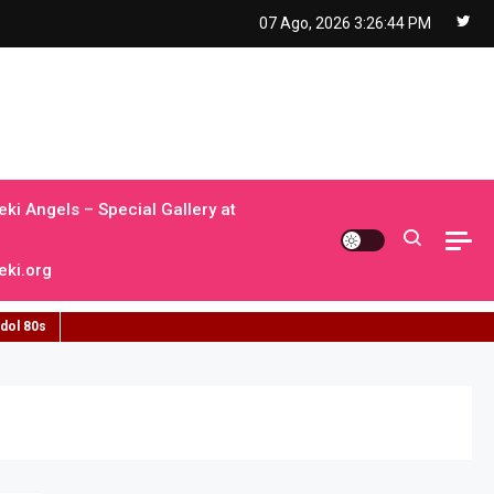
07 Ago, 2026
3:26:45 PM
ki Angels – Special Gallery at
ki.org
idol 80s