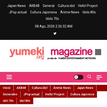
Skip
Japan News
AKB48
General
Cultura idol
Hello! Project
to
JPop actual
Cultura Japonesa
Ánime News
Idols 80s
content
Idols 70s
08 Ago, 2026
2:26:33 AM
Yumeki Magazine
Jpop y musica idol – Tu portal de jpop, movimiento idol y cultura
japonesa en español
Inicio
AKB48
Cultura idol
Ánime News
Japan News
Generales
JPop actual
Hello! Project
Cultura Japonesa
idol 70s
idol 80s