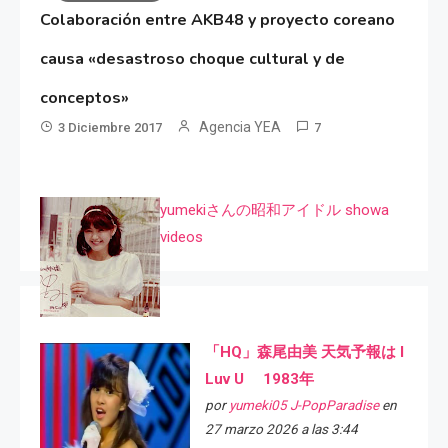
Colaboración entre AKB48 y proyecto coreano
causa «desastroso choque cultural y de
conceptos»
Agencia YEA
3 Diciembre 2017
7
yumekiさんの昭和アイドル showa
videos
「HQ」森尾由美 天気予報は I
Luv U 1983年
por
yumeki05 J-PopParadise
en
27 marzo 2026 a las 3:44