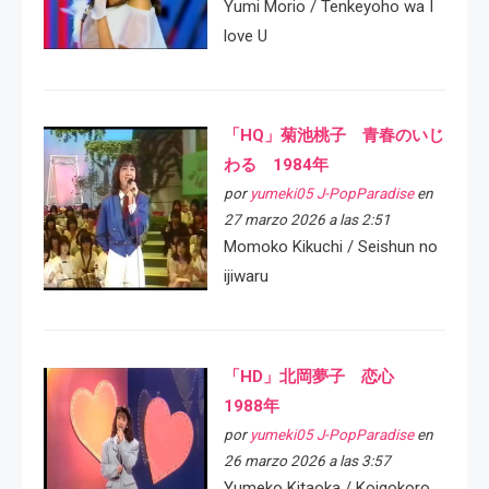
Yumi Morio / Tenkeyoho wa I
love U
「HQ」菊池桃子 青春のいじ
わる 1984年
por
yumeki05 J-PopParadise
en
27 marzo 2026 a las 2:51
Momoko Kikuchi / Seishun no
ijiwaru
「HD」北岡夢子 恋心
1988年
por
yumeki05 J-PopParadise
en
26 marzo 2026 a las 3:57
Yumeko Kitaoka / Koigokoro