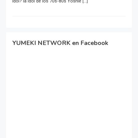
idol? la idol de los 70s-80s Yoshie […]
YUMEKI NETWORK en Facebook