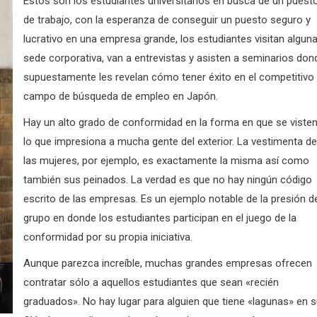
Estos son los estudiantes universitarios en busca de un puest
de trabajo, c
on la esperanza de conseguir un puesto seguro y
lucrativo en una empresa grande, los estudiantes visitan algun
sede corporativa, van a entrevistas y asisten a seminarios don
supuestamente les revelan cómo tener éxito en el competitivo
campo de búsqueda de empleo en Japón.
Hay un alto grado de conformidad en la forma en que se visten
lo que impresiona a mucha gente del exterior. La v
estimenta de
las mujeres, por ejemplo, es exactamente la misma así como
también sus peinados.
La verdad es que no hay ningún código
escrito de las empresas.
Es un ejemplo notable de la presión d
grupo en donde los estudiantes participan en el juego de la
conformidad por su propia iniciativa.
Aunque parezca increíble, muchas grandes empresas ofrecen
contratar sólo a aquellos estudiantes que sean «recién
graduados».
No hay lugar para alguien que tiene «lagunas» en 