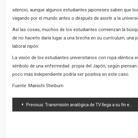
silencio, aunque a
lgunos estudiantes japoneses saben que los j
vagando por el mundo antes o después de asistir a la universi
Así las cosas, muchos de los estudiantes comienzan la búsq
de no hacerlo daría lugar a una brecha en su currículum, una 
laboral nipón.
La visión de los estudiantes universitarios con ropa idéntica
símbolo de una enfermedad propia del Japón, según piensan 
poco mas independiente podría ser positiva en este caso.
Fuente: Mainichi Shinbum
Navegación
Previous:
Transmisión analógica de TV llega a su fin en Japón
de
entradas