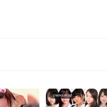
D
2 MINS READ