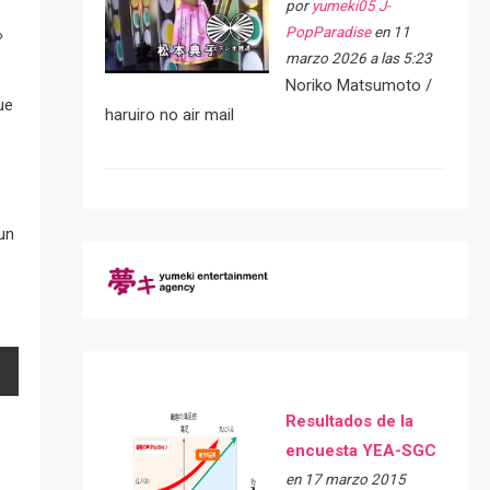
por
yumeki05 J-
PopParadise
en 11
»
marzo 2026 a las 5:23
Noriko Matsumoto /
ue
haruiro no air mail
un
Resultados de la
encuesta YEA-SGC
en 17 marzo 2015