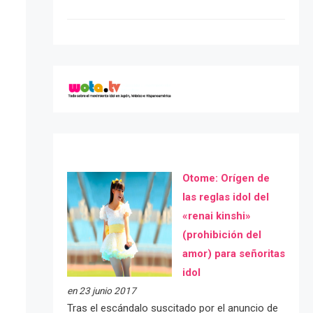
Otome: Orígen de
las reglas idol del
«renai kinshi»
(prohibición del
amor) para señoritas
idol
en 23 junio 2017
Tras el escándalo suscitado por el anuncio de