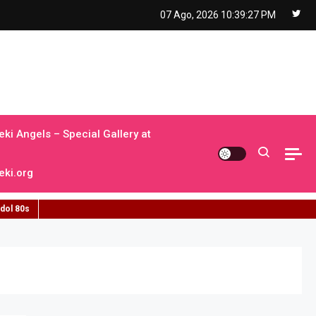
07 Ago, 2026
10:39:29 PM
ki Angels – Special Gallery at
ki.org
idol 80s