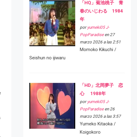
「HQ」菊池桃子 青
春のいじわる 1984
年
por
yumeki05 J-
PopParadise
en 27
marzo 2026 a las 2:51
Momoko Kikuchi /
Seishun no ijiwaru
「HD」北岡夢子 恋
e
心 1988年
por
yumeki05 J-
PopParadise
en 26
marzo 2026 a las 3:57
s
Yumeko Kitaoka /
Koigokoro