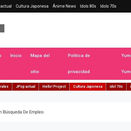
actual
Cultura Japonesa
Ánime News
Idols 80s
Idols 70s
a japonesa en español
o
Inicio
Mapa del
Politica de
Yume
sitio
privacidad
Yume
rales
JPop actual
Hello! Project
Cultura Japonesa
idol 70s
n Búsqueda De Empleo