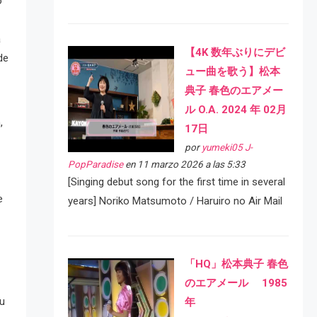
o
a
【4K 数年ぶりにデビ
de
ュー曲を歌う】松本
典子 春色のエアメー
ル O.A. 2024 年 02月
,
17日
por
yumeki05 J-
PopParadise
en 11 marzo 2026 a las 5:33
[Singing debut song for the first time in several
e
years] Noriko Matsumoto / Haruiro no Air Mail
「HQ」松本典子 春色
のエアメール 1985
su
年