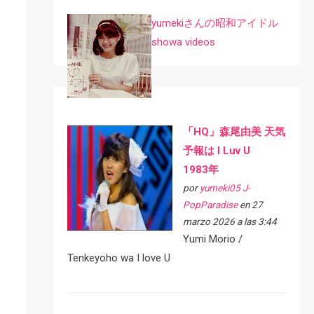
yumekiさんの昭和アイドル
showa videos
「HQ」森尾由美 天気
予報は I Luv U
1983年
por
yumeki05 J-
PopParadise
en 27
marzo 2026 a las 3:44
Yumi Morio /
Tenkeyoho wa I love U