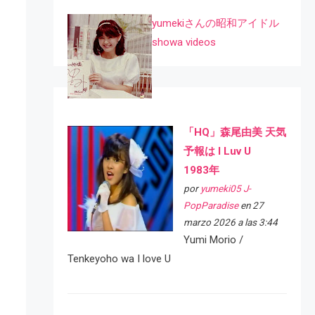
yumekiさんの昭和アイドル
showa videos
「HQ」森尾由美 天気
予報は I Luv U
1983年
por
yumeki05 J-
PopParadise
en 27
marzo 2026 a las 3:44
Yumi Morio /
Tenkeyoho wa I love U