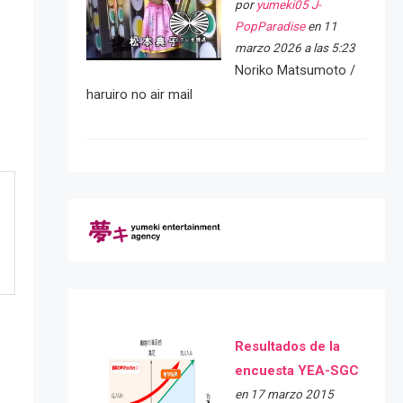
por
yumeki05 J-
PopParadise
en 11
marzo 2026 a las 5:23
Noriko Matsumoto /
haruiro no air mail
Resultados de la
encuesta YEA-SGC
en 17 marzo 2015