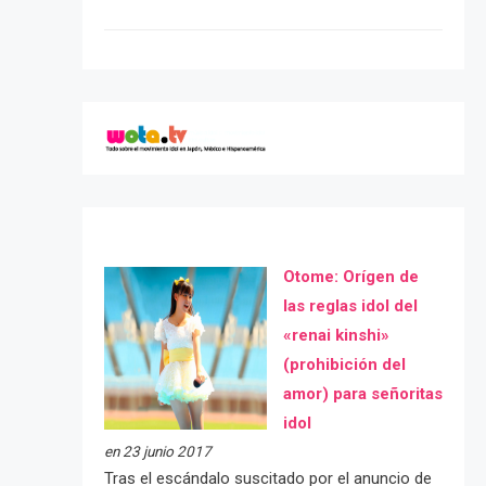
Otome: Orígen de
las reglas idol del
«renai kinshi»
(prohibición del
amor) para señoritas
idol
en 23 junio 2017
Tras el escándalo suscitado por el anuncio de