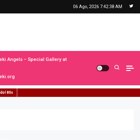
06 Ago, 2026
7:42:39 AM
ki Angels – Special Gallery at
ki.org
idol 80s