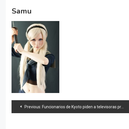
Samu
Navegación
Previous:
Funcionarios de Kyoto piden a televisoras producir doramas de Samurais
de