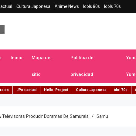
actual
Cultura Japonesa
Ánime News
Idols 80s
Idols 70s
a japonesa en español
o
Inicio
Mapa del
Politica de
Yume
sitio
privacidad
Yume
rales
JPop actual
Hello! Project
Cultura Japonesa
idol 70s
A Televisoras Producir Doramas De Samurais
Samu