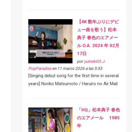
【4K 数年ぶりにデビ
ュー曲を歌う】松本
典子 春色のエアメー
ル O.A. 2024 年 02月
17日
por
yumeki05 J-
PopParadise
en 11 marzo 2026 a las 5:33
[Singing debut song for the first time in several
years] Noriko Matsumoto / Haruiro no Air Mail
「HQ」松本典子 春色
のエアメール 1985
年