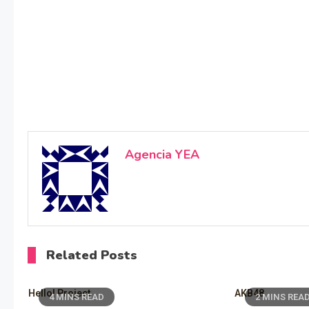
Agencia YEA
Related Posts
Hello! Project
AKB48
4 MINS READ
2 MINS REA