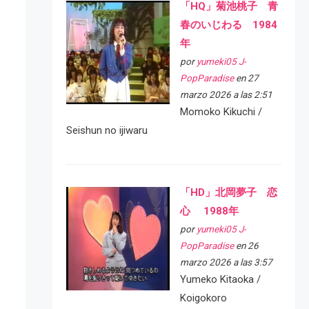
「HQ」菊池桃子 青
春のいじわる 1984
年
por
yumeki05 J-
PopParadise
en 27
marzo 2026 a las 2:51
Momoko Kikuchi /
Seishun no ijiwaru
「HD」北岡夢子 恋
心 1988年
por
yumeki05 J-
PopParadise
en 26
marzo 2026 a las 3:57
Yumeko Kitaoka /
Koigokoro