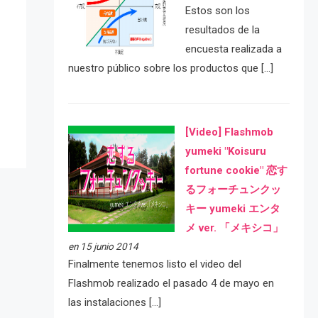
Estos son los
resultados de la
encuesta realizada a
e
nuestro público sobre los productos que […]
[Video] Flashmob
yumeki "Koisuru
fortune cookie" 恋す
るフォーチュンクッ
キー yumeki エンタ
メ ver. 「メキシコ」
en 15 junio 2014
Finalmente tenemos listo el video del
Flashmob realizado el pasado 4 de mayo en
las instalaciones […]