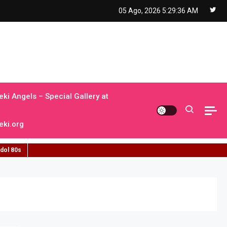
05 Ago, 2026
5:29:38 AM
ki Angels – Special Gallery at
ki.org
idol 80s