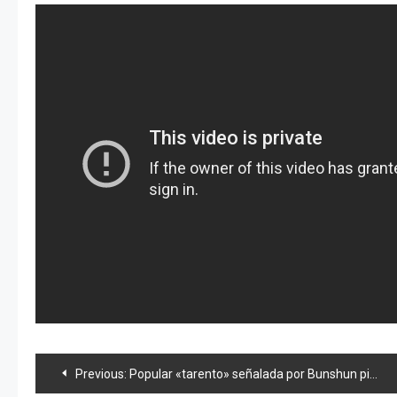
Navegación
Previous:
Popular «tarento» señalada por Bunshun pide disculpas