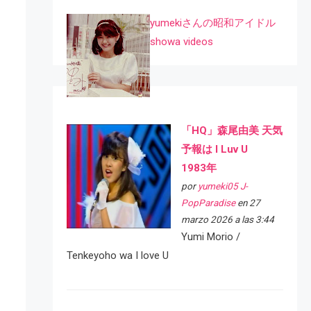
yumekiさんの昭和アイドル
showa videos
「HQ」森尾由美 天気
予報は I Luv U
1983年
por
yumeki05 J-
PopParadise
en 27
marzo 2026 a las 3:44
Yumi Morio /
Tenkeyoho wa I love U