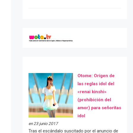
Otome: Orígen de
las reglas idol del
«renai kinshi»
(prohibición del
amor) para señoritas
idol
en 23 junio 2017
Tras el escándalo suscitado por el anuncio de