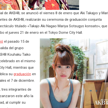
cial de AKB48, se anunció el viernes 8 de enero que Aki Takajyo y Mar
antes de AKB48, realizarán su ceremonia de graduación conjunta
pectáculo titulado «Takajo Aki Nagao Mariya Sotsugyo konsato», que
abo el jueves 21 de enero en el Tokyo Dome City Hall.
ió
el pasado 15 de
alida del grupo
KB48 Kouhaku Taiko
celebrado en el mismo
ty Hall, mientras que
blica su
graduación
en
ales el 7 de diciembre.
, tres integrantes de
canzaron este año la
d, al cumplir su