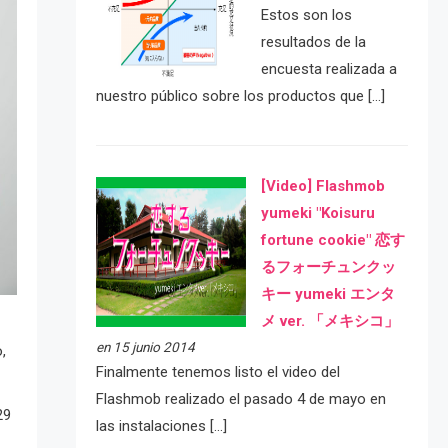
Estos son los
resultados de la
encuesta realizada a
nuestro público sobre los productos que […]
[Video] Flashmob
yumeki "Koisuru
fortune cookie" 恋す
るフォーチュンクッ
キー yumeki エンタ
メ ver. 「メキシコ」
en 15 junio 2014
,
Finalmente tenemos listo el video del
Flashmob realizado el pasado 4 de mayo en
29
las instalaciones […]