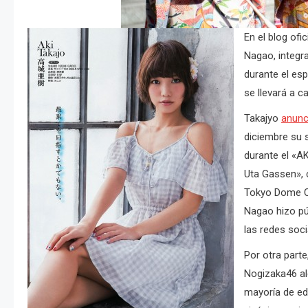
En el blog ofi
Nagao, integr
durante el es
se llevará a c
Takajyo
anunc
diciembre su s
durante el «A
Uta Gassen», 
Tokyo Dome Ci
Nagao hizo pú
las redes soci
Por otra parte
Nogizaka46 al
mayoría de eda