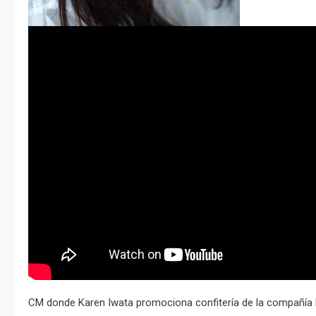
CM donde Karen Iwata promociona confitería de la compañía