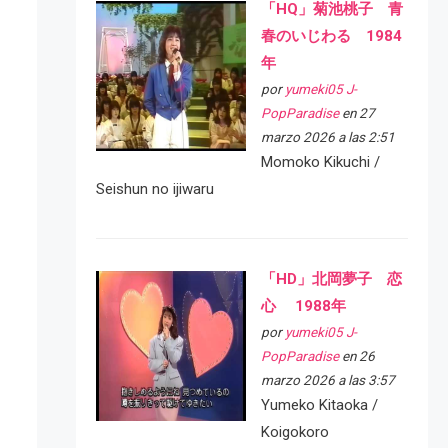
「HQ」菊池桃子 青
春のいじわる 1984
年
por
yumeki05 J-
PopParadise
en 27
marzo 2026 a las 2:51
Momoko Kikuchi /
Seishun no ijiwaru
「HD」北岡夢子 恋
心 1988年
por
yumeki05 J-
PopParadise
en 26
marzo 2026 a las 3:57
Yumeko Kitaoka /
Koigokoro