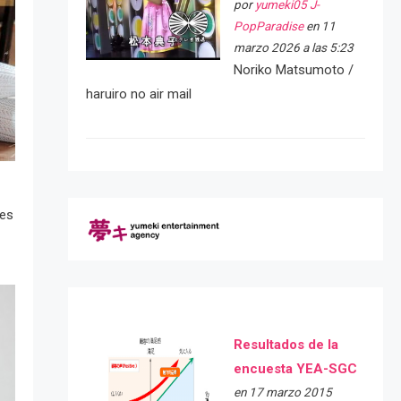
por
yumeki05 J-
PopParadise
en 11
marzo 2026 a las 5:23
Noriko Matsumoto /
haruiro no air mail
mes
Resultados de la
encuesta YEA-SGC
en 17 marzo 2015