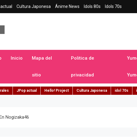
actual
Cultura Japonesa
Ánime News
Idols 80s
Idols 70s
a japonesa en español
o
Inicio
Mapa del
Politica de
Yume
sitio
privacidad
Yume
rales
JPop actual
Hello! Project
Cultura Japonesa
idol 70s
 En Nogizaka46