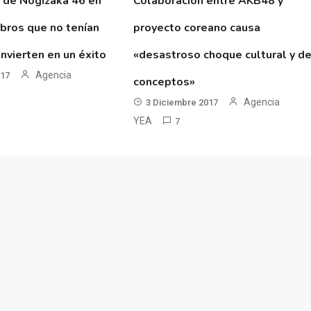
 de Nogizaka 46 en
Colaboración entre AKB48 y
ibros que no tenían
proyecto coreano causa
nvierten en un éxito
«desastroso choque cultural y d
Agencia
017
conceptos»
Agencia
3 Diciembre 2017
YEA
7