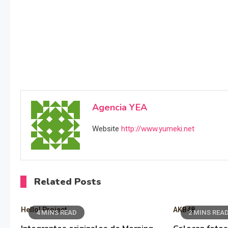
Agencia YEA
Website
http://www.yumeki.net
Related Posts
Hello! Project
AKB48
4 MINS READ
2 MINS REA