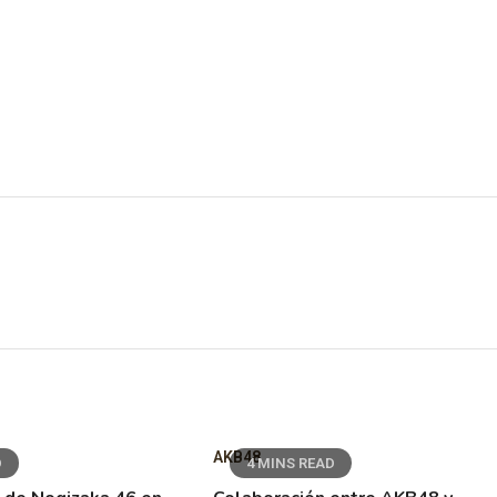
AKB48
D
4 MINS READ