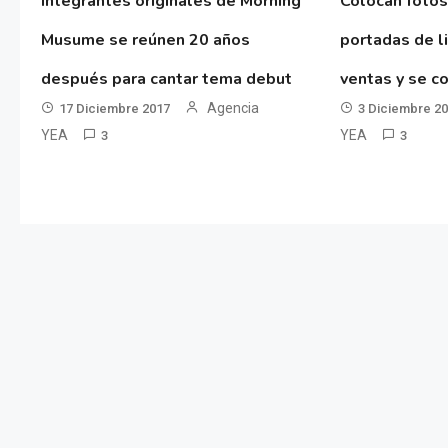
Integrantes originales de Morning
Colocan fotos
Musume se reúnen 20 años
portadas de l
después para cantar tema debut
ventas y se co
Agencia
17 Diciembre 2017
3 Diciembre 2
YEA
YEA
3
3