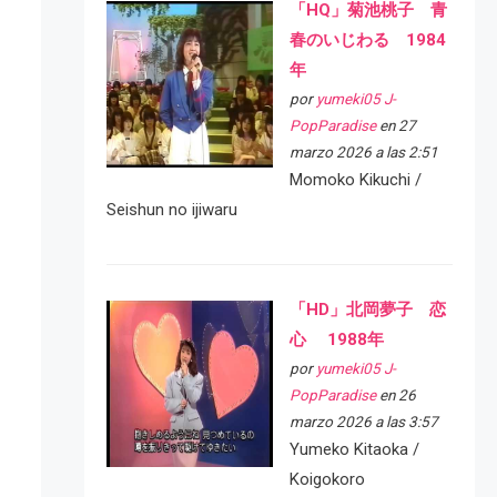
「HQ」菊池桃子 青
春のいじわる 1984
年
por
yumeki05 J-
PopParadise
en 27
marzo 2026 a las 2:51
Momoko Kikuchi /
Seishun no ijiwaru
「HD」北岡夢子 恋
心 1988年
por
yumeki05 J-
PopParadise
en 26
marzo 2026 a las 3:57
Yumeko Kitaoka /
Koigokoro