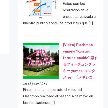
Estos son los
resultados de la
encuesta realizada a
e
nuestro público sobre los productos que […]
[Video] Flashmob
yumeki "Koisuru
fortune cookie" 恋す
るフォーチュンクッ
キー yumeki エンタ
メ ver. 「メキシコ」
en 15 junio 2014
Finalmente tenemos listo el video del
Flashmob realizado el pasado 4 de mayo en
las instalaciones […]