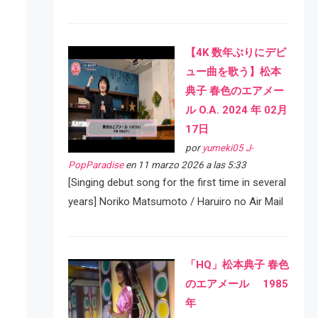
【4K 数年ぶりにデビ
ュー曲を歌う】松本
典子 春色のエアメー
ル O.A. 2024 年 02月
17日
por
yumeki05 J-
PopParadise
en 11 marzo 2026 a las 5:33
[Singing debut song for the first time in several
years] Noriko Matsumoto / Haruiro no Air Mail
「HQ」松本典子 春色
のエアメール 1985
年