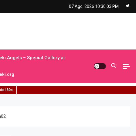
07 Ago, 2026
10:30:04 PM
ki Angels – Special Gallery at
ki.org
idol 80s
n02