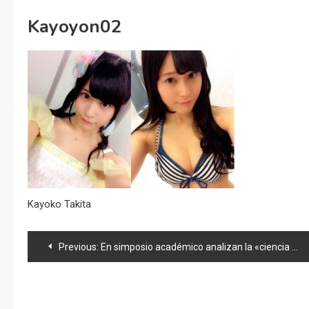
Kayoyon02
Kayoko Takita
Navegación
Previous:
En simposio académico analizan la «ciencia social computacional» de las idol japonesas
de
entradas