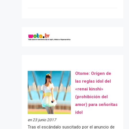
Otome: Orígen de
las reglas idol del
«renai kinshi»
(prohibición del
amor) para señoritas
idol
en 23 junio 2017
Tras el escándalo suscitado por el anuncio de