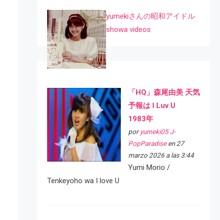
yumekiさんの昭和アイドル
showa videos
「HQ」森尾由美 天気
予報は I Luv U
1983年
por
yumeki05 J-
PopParadise
en 27
marzo 2026 a las 3:44
Yumi Morio /
Tenkeyoho wa I love U