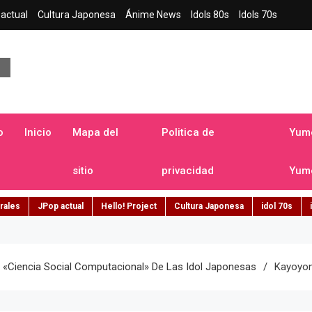
actual
Cultura Japonesa
Ánime News
Idols 80s
Idols 70s
a japonesa en español
o
Inicio
Mapa del
Politica de
Yume
sitio
privacidad
Yume
rales
JPop actual
Hello! Project
Cultura Japonesa
idol 70s
«ciencia Social Computacional» De Las Idol Japonesas
Kayoyo