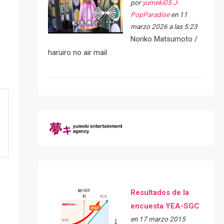
por
yumeki05 J-
PopParadise
en 11
marzo 2026 a las 5:23
Noriko Matsumoto /
haruiro no air mail
Resultados de la
encuesta YEA-SGC
en 17 marzo 2015