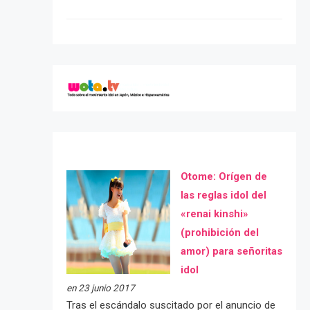
Otome: Orígen de
las reglas idol del
«renai kinshi»
(prohibición del
amor) para señoritas
idol
en 23 junio 2017
Tras el escándalo suscitado por el anuncio de