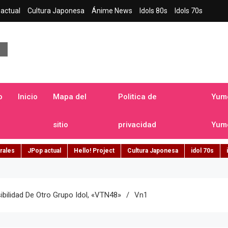
actual
Cultura Japonesa
Ánime News
Idols 80s
Idols 70s
a japonesa en español
o
Inicio
Mapa del
Politica de
Yume
sitio
privacidad
Yume
rales
JPop actual
Hello! Project
Cultura Japonesa
idol 70s
ibilidad De Otro Grupo Idol, «VTN48»
Vn1