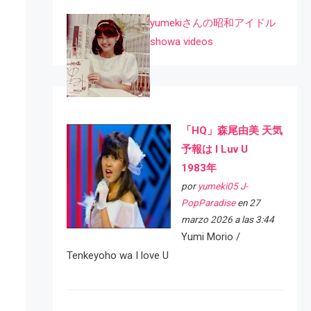
yumekiさんの昭和アイドル
showa videos
「HQ」森尾由美 天気
予報は I Luv U
1983年
por
yumeki05 J-
PopParadise
en 27
marzo 2026 a las 3:44
Yumi Morio /
Tenkeyoho wa I love U