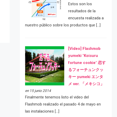
Estos son los
e
resultados de la
encuesta realizada a
nuestro público sobre los productos que […]
[Video] Flashmob
yumeki "Koisuru
fortune cookie" 恋す
るフォーチュンクッ
キー yumeki エンタ
メ ver. 「メキシコ」
en 15 junio 2014
Finalmente tenemos listo el video del
Flashmob realizado el pasado 4 de mayo en
las instalaciones […]