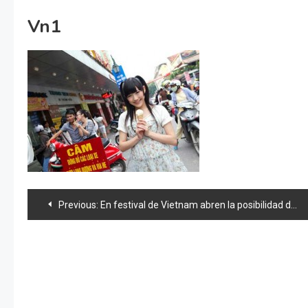
Vn1
Navegación
Previous:
En festival de Vietnam abren la posibilidad de otro grupo idol, «VTN48»
de
entradas