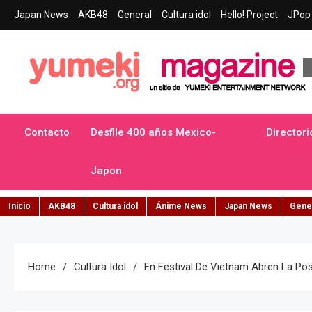
Skip
Japan News
AKB48
General
Cultura idol
Hello! Project
JPop 
to
content
Yumeki Magazine
Jpop y musica idol – Tu portal de jpop, movimiento idol y cultur
Contacto
Desfile 400 años Mexico-
Directori
Japon
Inicio
AKB48
Cultura idol
Ánime News
Japan News
Gene
Home
Cultura Idol
En Festival De Vietnam Abren La Pos