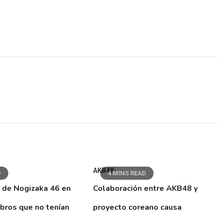
AKB48
D
4 MINS READ
 de Nogizaka 46 en
Colaboración entre AKB48 y
ibros que no tenían
proyecto coreano causa