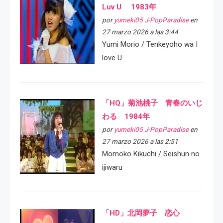
Luv U 1983年
por
yumeki05 J-PopParadise
en
27 marzo 2026 a las 3:44
Yumi Morio / Tenkeyoho wa I
love U
「HQ」菊池桃子 青春のいじ
わる 1984年
por
yumeki05 J-PopParadise
en
27 marzo 2026 a las 2:51
Momoko Kikuchi / Seishun no
ijiwaru
「HD」北岡夢子 恋心