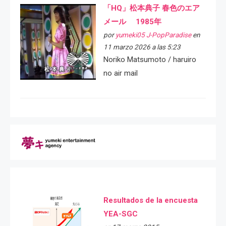
「HQ」松本典子 春色のエア
メール 1985年
por
yumeki05 J-PopParadise
en
11 marzo 2026 a las 5:23
Noriko Matsumoto / haruiro
no air mail
Resultados de la encuesta
YEA-SGC