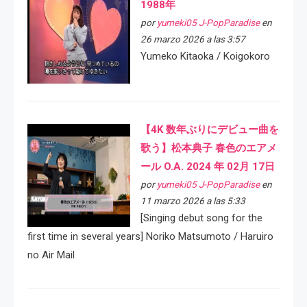
1988年
por
yumeki05 J-PopParadise
en
26 marzo 2026 a las 3:57
Yumeko Kitaoka / Koigokoro
【4K 数年ぶりにデビュー曲を
歌う】松本典子 春色のエアメ
ール O.A. 2024 年 02月 17日
por
yumeki05 J-PopParadise
en
11 marzo 2026 a las 5:33
[Singing debut song for the
first time in several years] Noriko Matsumoto / Haruiro
no Air Mail