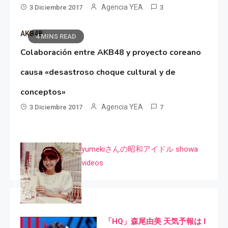
Agencia YEA
3 Diciembre 2017
3
AKB48
4 MINS READ
Colaboración entre AKB48 y proyecto coreano
causa «desastroso choque cultural y de
conceptos»
Agencia YEA
3 Diciembre 2017
7
yumekiさんの昭和アイドル showa
videos
「HQ」森尾由美 天気予報は I