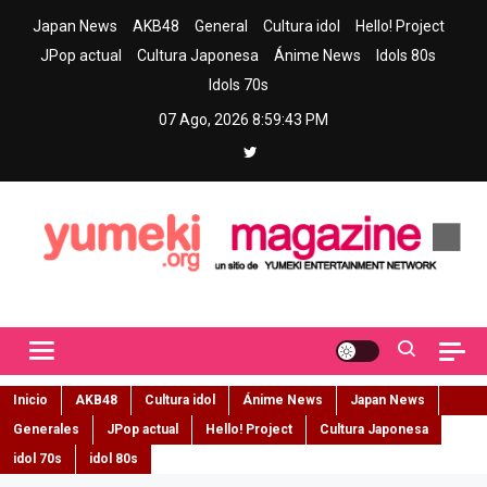
Skip
Japan News
AKB48
General
Cultura idol
Hello! Project
to
JPop actual
Cultura Japonesa
Ánime News
Idols 80s
content
Idols 70s
07 Ago, 2026
8:59:44 PM
Yumeki Magazine
Jpop y musica idol – Tu portal de jpop, movimiento idol y cultura
japonesa en español
Inicio
AKB48
Cultura idol
Ánime News
Japan News
Generales
JPop actual
Hello! Project
Cultura Japonesa
idol 70s
idol 80s