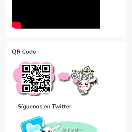
QR Code
Síguenos en Twitter