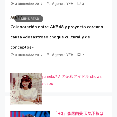
Agencia YEA
3 Diciembre 2017
3
AKB48
4 MINS READ
Colaboración entre AKB48 y proyecto coreano
causa «desastroso choque cultural y de
conceptos»
Agencia YEA
3 Diciembre 2017
7
yumekiさんの昭和アイドル showa
videos
「HQ」森尾由美 天気予報は I