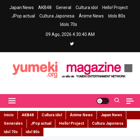
Skip
Japan News
AKB48
General
Cultura idol
Hello! Project
to
JPop actual
Cultura Japonesa
Ánime News
Idols 80s
content
Idols 70s
09 Ago, 2026
4:30:41 AM
Yumeki Magazine
Jpop y musica idol – Tu portal de jpop, movimiento idol y cultura
japonesa en español
Inicio
AKB48
Cultura idol
Ánime News
Japan News
Generales
JPop actual
Hello! Project
Cultura Japonesa
idol 70s
idol 80s