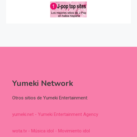
Yumeki Network
Otros sitios de Yumeki Entertainment:
yumeki.net - Yumeki Entertainment Agency
wota.tv - Música idol - Movimiento idol