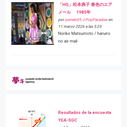
「HQ」松本典子 春色のエア
メール 1985年
por
yumeki05 J-PopParadise
en
11 marzo 2026 a las 5:23
Noriko Matsumoto / haruiro
no air mail
Resultados de la encuesta
YEA-SGC