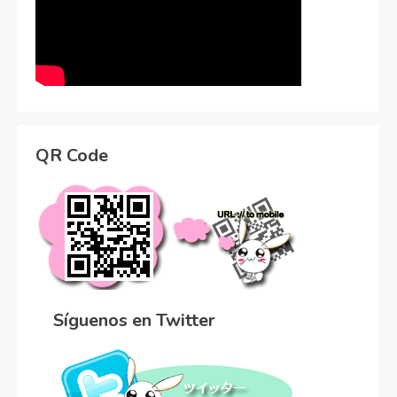
QR Code
Síguenos en Twitter