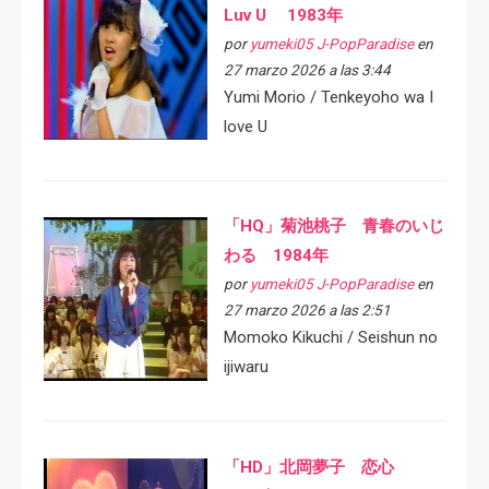
Luv U 1983年
por
yumeki05 J-PopParadise
en
27 marzo 2026 a las 3:44
Yumi Morio / Tenkeyoho wa I
love U
「HQ」菊池桃子 青春のいじ
わる 1984年
por
yumeki05 J-PopParadise
en
27 marzo 2026 a las 2:51
Momoko Kikuchi / Seishun no
ijiwaru
「HD」北岡夢子 恋心