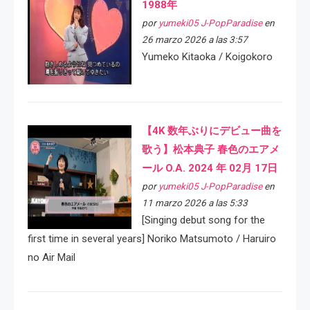
1988年
por
yumeki05 J-PopParadise
en
26 marzo 2026 a las 3:57
Yumeko Kitaoka / Koigokoro
【4K 数年ぶりにデビュー曲を
歌う】松本典子 春色のエアメ
ール O.A. 2024 年 02月 17日
por
yumeki05 J-PopParadise
en
11 marzo 2026 a las 5:33
[Singing debut song for the
first time in several years] Noriko Matsumoto / Haruiro
no Air Mail