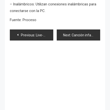
– Inalámbricos: Utilizan conexiones inalámbricas para
conectarse con la PC.
Fuente: Proceso
Navegación
Previous:
Live-action del manga de culto «Akira»
Next:
Canción infantil logra vender 250,000 copias
de
entradas