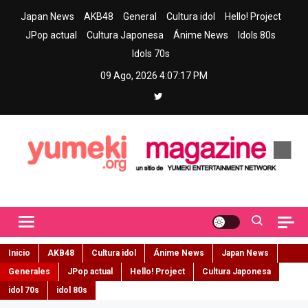
Skip
Japan News
AKB48
General
Cultura idol
Hello! Project
to
JPop actual
Cultura Japonesa
Ánime News
Idols 80s
content
Idols 70s
09 Ago, 2026
4:07:19 PM
Yumeki Magazine
Jpop y musica idol – Tu portal de jpop, movimiento idol y cultura
japonesa en español
Inicio
AKB48
Cultura idol
Ánime News
Japan News
Generales
JPop actual
Hello! Project
Cultura Japonesa
idol 70s
idol 80s