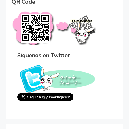
QR Code
Síguenos en Twitter