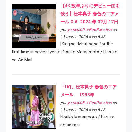
【4K 数年ぶりにデビュー曲を
歌う】松本典子 春色のエアメ
ール O.A. 2024 年 02月 17日
por
yumeki05 J-PopParadise
en
11 marzo 2026 a las 5:33
[Singing debut song for the
first time in several years] Noriko Matsumoto / Haruiro
no Air Mail
「HQ」松本典子 春色のエア
メール 1985年
por
yumeki05 J-PopParadise
en
11 marzo 2026 a las 5:23
Noriko Matsumoto / haruiro
no air mail