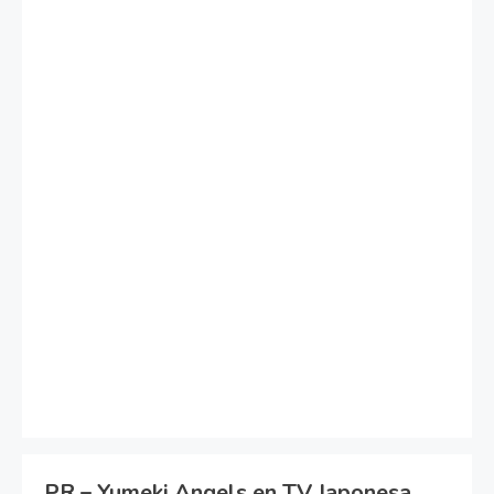
PR – Yumeki Angels en TV Japonesa