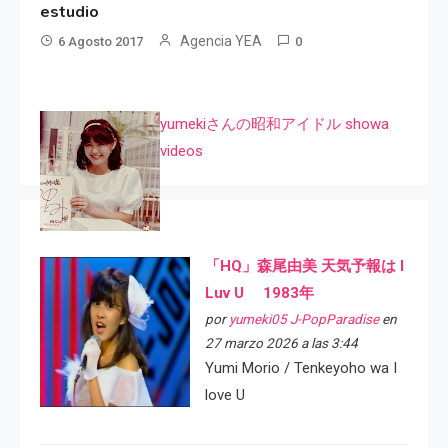
estudio
Agencia YEA
6 Agosto 2017
0
yumekiさんの昭和アイドル showa
videos
「HQ」森尾由美 天気予報は I
Luv U 1983年
por
yumeki05 J-PopParadise
en
27 marzo 2026 a las 3:44
Yumi Morio / Tenkeyoho wa I
love U