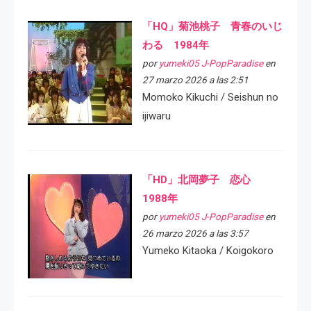
「HQ」菊池桃子 青春のいじ
わる 1984年
por
yumeki05 J-PopParadise
en
27 marzo 2026 a las 2:51
Momoko Kikuchi / Seishun no
ijiwaru
「HD」北岡夢子 恋心
1988年
por
yumeki05 J-PopParadise
en
26 marzo 2026 a las 3:57
Yumeko Kitaoka / Koigokoro