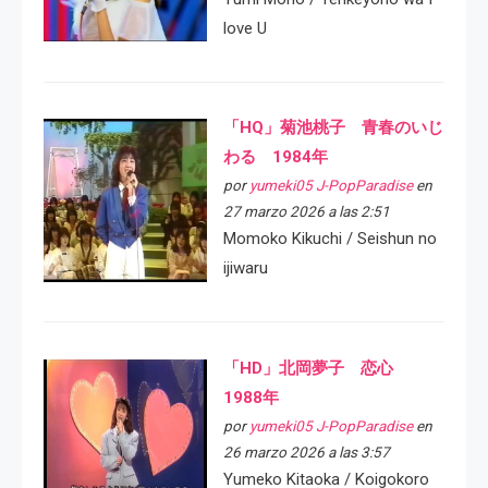
love U
「HQ」菊池桃子 青春のいじ
わる 1984年
por
yumeki05 J-PopParadise
en
27 marzo 2026 a las 2:51
Momoko Kikuchi / Seishun no
ijiwaru
「HD」北岡夢子 恋心
1988年
por
yumeki05 J-PopParadise
en
26 marzo 2026 a las 3:57
Yumeko Kitaoka / Koigokoro