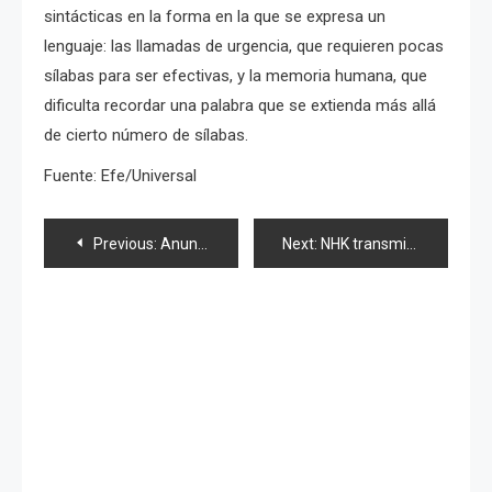
sintácticas en la forma en la que se expresa un
lenguaje: las llamadas de urgencia, que requieren pocas
sílabas para ser efectivas, y la memoria humana, que
dificulta recordar una palabra que se extienda más allá
de cierto número de sílabas.
Fuente: Efe/Universal
Navegación
Previous:
Anuncios que promueven actos delictivos en diarios gratuitos para extranjeros
Next:
NHK transmitirá imagenes del espacio con cámara de ultra-alta sensibilidad
de
entradas