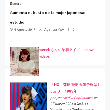
General
Aumenta el busto de la mujer japonesa:
estudio
Agencia YEA
6 Agosto 2017
0
yumekiさんの昭和アイドル showa
videos
「HQ」森尾由美 天気予報は I
Luv U 1983年
por
yumeki05 J-PopParadise
en
27 marzo 2026 a las 3:44
Yumi Morio / Tenkeyoho wa I