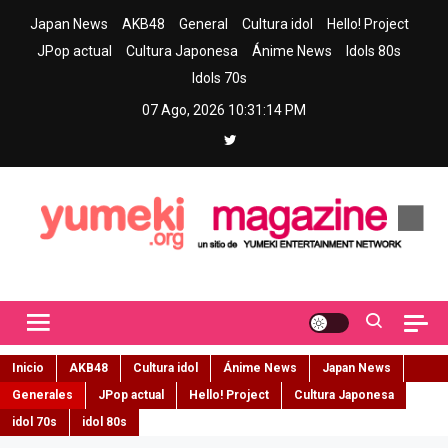
Skip
Japan News
AKB48
General
Cultura idol
Hello! Project
to
JPop actual
Cultura Japonesa
Ánime News
Idols 80s
content
Idols 70s
07 Ago, 2026
10:31:15 PM
Yumeki Magazine
Jpop y musica idol – Tu portal de jpop, movimiento idol y cultura
japonesa en español
Inicio
AKB48
Cultura idol
Ánime News
Japan News
Generales
JPop actual
Hello! Project
Cultura Japonesa
idol 70s
idol 80s