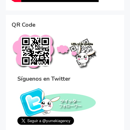
QR Code
Síguenos en Twitter