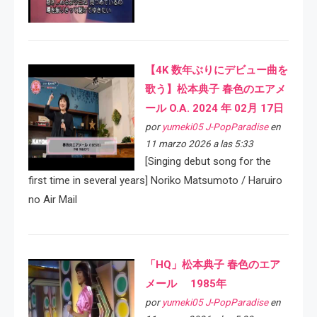
【4K 数年ぶりにデビュー曲を
歌う】松本典子 春色のエアメ
ール O.A. 2024 年 02月 17日
por
yumeki05 J-PopParadise
en
11 marzo 2026 a las 5:33
[Singing debut song for the
first time in several years] Noriko Matsumoto / Haruiro
no Air Mail
「HQ」松本典子 春色のエア
メール 1985年
por
yumeki05 J-PopParadise
en