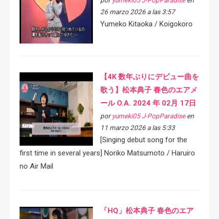
por
yumeki05 J-PopParadise
en
26 marzo 2026 a las 3:57
Yumeko Kitaoka / Koigokoro
【4K 数年ぶりにデビュー曲を
歌う】松本典子 春色のエアメ
ール O.A. 2024 年 02月 17日
por
yumeki05 J-PopParadise
en
11 marzo 2026 a las 5:33
[Singing debut song for the
first time in several years] Noriko Matsumoto / Haruiro
no Air Mail
「HQ」松本典子 春色のエア