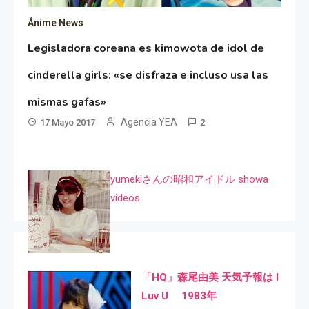
Ánime News
Legisladora coreana es kimowota de idol de
cinderella girls: «se disfraza e incluso usa las
mismas gafas»
Agencia YEA
17 Mayo 2017
2
yumekiさんの昭和アイドル showa
videos
「HQ」森尾由美 天気予報は I
Luv U 1983年