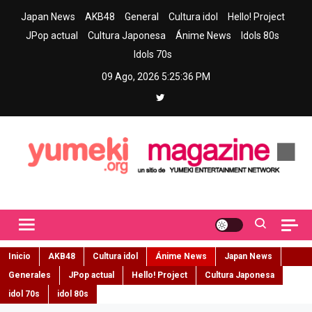
Skip
Japan News
AKB48
General
Cultura idol
Hello! Project
to
JPop actual
Cultura Japonesa
Ánime News
Idols 80s
content
Idols 70s
09 Ago, 2026
5:25:37 PM
Yumeki Magazine
Jpop y musica idol – Tu portal de jpop, movimiento idol y cultura
japonesa en español
Inicio
AKB48
Cultura idol
Ánime News
Japan News
Generales
JPop actual
Hello! Project
Cultura Japonesa
idol 70s
idol 80s