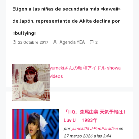
Eligen a las niñas de secundaria más «kawaii»
de Japón, representante de Akita declina por
«bullying»
Agencia YEA
22 Octubre 2017
2
yumekiさんの昭和アイドル showa
videos
「HQ」森尾由美 天気予報は I
Luv U 1983年
por
yumeki05 J-PopParadise
en
27 marzo 2026 a las 3:44