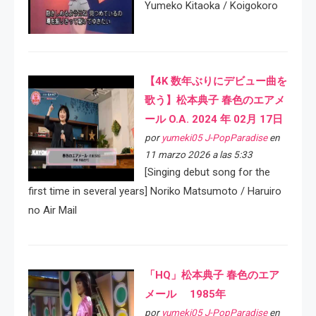
Yumeko Kitaoka / Koigokoro
【4K 数年ぶりにデビュー曲を
歌う】松本典子 春色のエアメ
ール O.A. 2024 年 02月 17日
por
yumeki05 J-PopParadise
en
11 marzo 2026 a las 5:33
[Singing debut song for the
first time in several years] Noriko Matsumoto / Haruiro
no Air Mail
「HQ」松本典子 春色のエア
メール 1985年
por
yumeki05 J-PopParadise
en