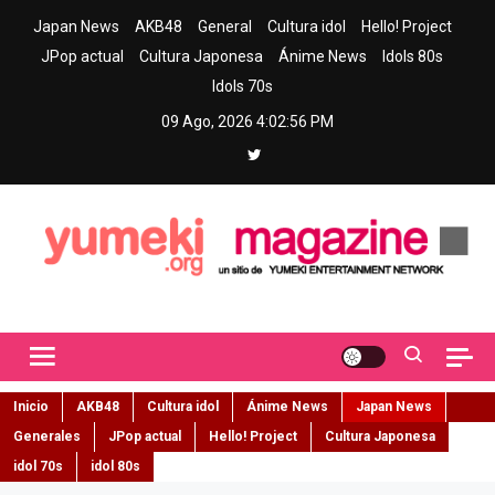
Skip
Japan News
AKB48
General
Cultura idol
Hello! Project
to
JPop actual
Cultura Japonesa
Ánime News
Idols 80s
content
Idols 70s
09 Ago, 2026
4:02:58 PM
Yumeki Magazine
Jpop y musica idol – Tu portal de jpop, movimiento idol y cultura
japonesa en español
Inicio
AKB48
Cultura idol
Ánime News
Japan News
Generales
JPop actual
Hello! Project
Cultura Japonesa
idol 70s
idol 80s