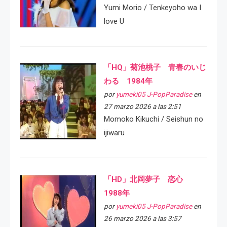
Yumi Morio / Tenkeyoho wa I
love U
「HQ」菊池桃子 青春のいじ
わる 1984年
por
yumeki05 J-PopParadise
en
27 marzo 2026 a las 2:51
Momoko Kikuchi / Seishun no
ijiwaru
「HD」北岡夢子 恋心
1988年
por
yumeki05 J-PopParadise
en
26 marzo 2026 a las 3:57