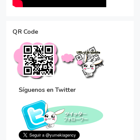
QR Code
Síguenos en Twitter