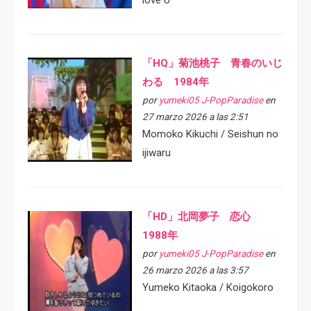
「HQ」菊池桃子 青春のいじ
わる 1984年
por
yumeki05 J-PopParadise
en
27 marzo 2026 a las 2:51
Momoko Kikuchi / Seishun no
ijiwaru
「HD」北岡夢子 恋心
1988年
por
yumeki05 J-PopParadise
en
26 marzo 2026 a las 3:57
Yumeko Kitaoka / Koigokoro