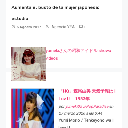
Aumenta el busto de la mujer japonesa:
estudio
Agencia YEA
6 Agosto 2017
0
yumekiさんの昭和アイドル showa
videos
「HQ」森尾由美 天気予報は I
Luv U 1983年
por
yumeki05 J-PopParadise
en
27 marzo 2026 a las 3:44
Yumi Morio / Tenkeyoho wa I
love U