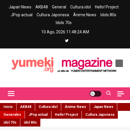
Skip
Japan News
AKB48
General
Cultura idol
Hello! Project
to
JPop actual
Cultura Japonesa
Ánime News
Idols 80s
content
Idols 70s
10 Ago, 2026
11:48:26 AM
Yumeki Magazine
Jpop y musica idol – Tu portal de jpop, movimiento idol y cultura
japonesa en español
Inicio
AKB48
Cultura idol
Ánime News
Japan News
Generales
JPop actual
Hello! Project
Cultura Japonesa
idol 70s
idol 80s