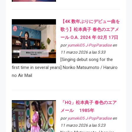
【4K 数年ぶりにデビュー曲を
歌う】松本典子 春色のエアメ
ール O.A. 2024 年 02月 17日
por
yumeki05 J-PopParadise
en
11 marzo 2026 a las 5:33
[Singing debut song for the
first time in several years] Noriko Matsumoto / Haruiro
no Air Mail
「HQ」松本典子 春色のエア
メール 1985年
por
yumeki05 J-PopParadise
en
11 marzo 2026 a las 5:23