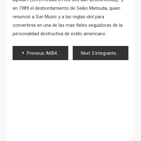
en 1989 el desbordamiento de Seiko Matsuda, quien
renunció a Sun Music y a las reglas idol para
convertirse en una de las mas fieles seguidoras de la
personalidad destructiva de estilo americano.
Navegación
Previous:
AKB48 News (Octubre)
Next:
5 Integrantes de Berryz Koubou con virus AH1N1
de
entradas