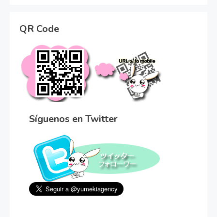
QR Code
Síguenos en Twitter