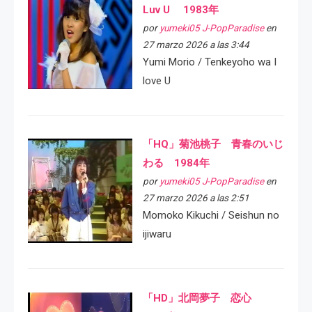
Luv U 1983年
por
yumeki05 J-PopParadise
en
27 marzo 2026 a las 3:44
Yumi Morio / Tenkeyoho wa I
love U
「HQ」菊池桃子 青春のいじ
わる 1984年
por
yumeki05 J-PopParadise
en
27 marzo 2026 a las 2:51
Momoko Kikuchi / Seishun no
ijiwaru
「HD」北岡夢子 恋心