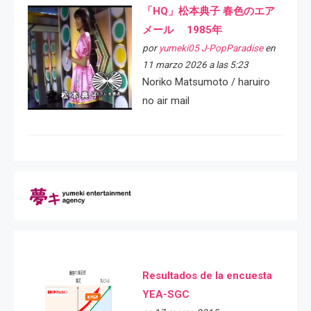
「HQ」松本典子 春色のエア
メール 1985年
por
yumeki05 J-PopParadise
en
11 marzo 2026 a las 5:23
Noriko Matsumoto / haruiro
no air mail
Resultados de la encuesta
YEA-SGC