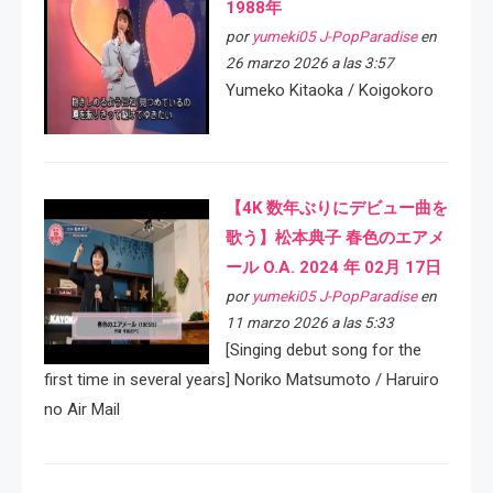
1988年
por
yumeki05 J-PopParadise
en
26 marzo 2026 a las 3:57
Yumeko Kitaoka / Koigokoro
【4K 数年ぶりにデビュー曲を
歌う】松本典子 春色のエアメ
ール O.A. 2024 年 02月 17日
por
yumeki05 J-PopParadise
en
11 marzo 2026 a las 5:33
[Singing debut song for the
first time in several years] Noriko Matsumoto / Haruiro
no Air Mail