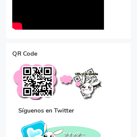
QR Code
Síguenos en Twitter