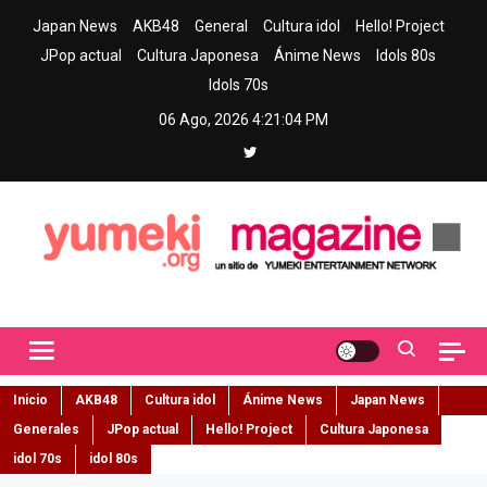
Skip
Japan News
AKB48
General
Cultura idol
Hello! Project
to
JPop actual
Cultura Japonesa
Ánime News
Idols 80s
content
Idols 70s
06 Ago, 2026
4:21:05 PM
Yumeki Magazine
Jpop y musica idol – Tu portal de jpop, movimiento idol y cultura
japonesa en español
Inicio
AKB48
Cultura idol
Ánime News
Japan News
Generales
JPop actual
Hello! Project
Cultura Japonesa
idol 70s
idol 80s