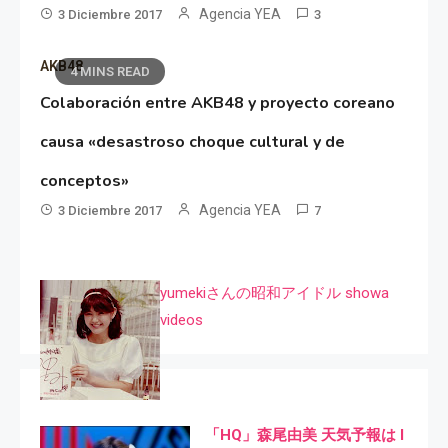
Agencia YEA
3 Diciembre 2017
3
AKB48
4 MINS READ
Colaboración entre AKB48 y proyecto coreano
causa «desastroso choque cultural y de
conceptos»
Agencia YEA
3 Diciembre 2017
7
yumekiさんの昭和アイドル showa
videos
「HQ」森尾由美 天気予報は I