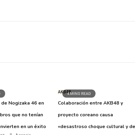
AKB48
D
4 MINS READ
 de Nogizaka 46 en
Colaboración entre AKB48 y
ibros que no tenían
proyecto coreano causa
nvierten en un éxito
«desastroso choque cultural y d