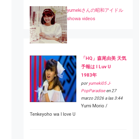
yumekiさんの昭和アイドル
showa videos
「HQ」森尾由美 天気
予報は I Luv U
1983年
por
yumeki05 J-
PopParadise
en 27
marzo 2026 a las 3:44
Yumi Morio /
Tenkeyoho wa I love U