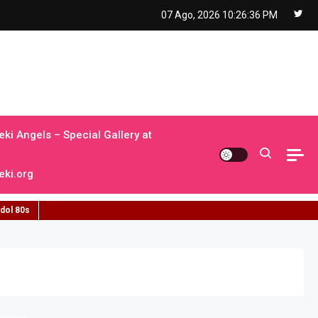
07 Ago, 2026
10:26:37 PM
ki Angels – Special Gallery at
ki.org
idol 80s