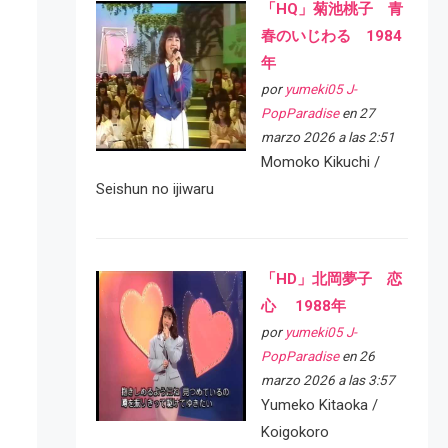
「HQ」菊池桃子 青
春のいじわる 1984
年
por
yumeki05 J-
PopParadise
en 27
marzo 2026 a las 2:51
Momoko Kikuchi /
Seishun no ijiwaru
「HD」北岡夢子 恋
心 1988年
por
yumeki05 J-
PopParadise
en 26
marzo 2026 a las 3:57
Yumeko Kitaoka /
Koigokoro