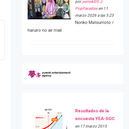
por
yumeki05 J-
PopParadise
en 11
marzo 2026 a las 5:23
Noriko Matsumoto /
haruiro no air mail
Resultados de la
encuesta YEA-SGC
e
en 17 marzo 2015