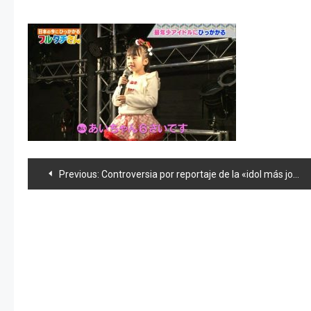
Navegación
Previous:
Controversia por reportaje de la «idol más joven del mundo»
de
entradas