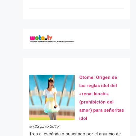
Otome: Orígen de
las reglas idol del
«renai kinshi»
(prohibición del
amor) para señoritas
idol
en 23 junio 2017
Tras el escándalo suscitado por el anuncio de