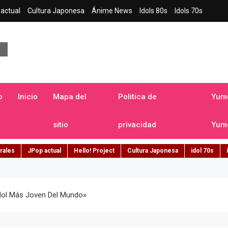
actual
Cultura Japonesa
Ánime News
Idols 80s
Idols 70s
a japonesa en español
o
Inicio
Mapa del
Politica de
Yume
sitio
privacidad
Yume
rales
JPop actual
Hello! Project
Cultura Japonesa
idol 70s
idol Más Joven Del Mundo»