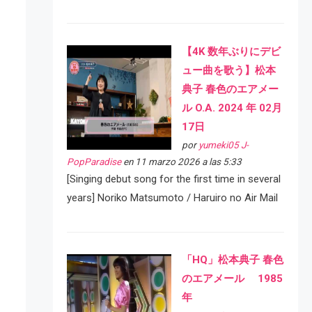
【4K 数年ぶりにデビ
ュー曲を歌う】松本
典子 春色のエアメー
ル O.A. 2024 年 02月
17日
por
yumeki05 J-
PopParadise
en 11 marzo 2026 a las 5:33
[Singing debut song for the first time in several
years] Noriko Matsumoto / Haruiro no Air Mail
「HQ」松本典子 春色
のエアメール 1985
年