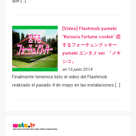
que […]
[Video] Flashmob yumeki
"Koisuru fortune cookie" 恋
するフォーチュンクッキー
yumeki エンタメ ver. 「メキ
シコ」
en 15 junio 2014
Finalmente tenemos listo el video del Flashmob
realizado el pasado 4 de mayo en las instalaciones […]