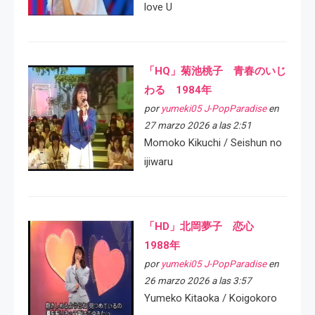
love U
「HQ」菊池桃子 青春のいじ
わる 1984年
por
yumeki05 J-PopParadise
en
27 marzo 2026 a las 2:51
Momoko Kikuchi / Seishun no
ijiwaru
「HD」北岡夢子 恋心
1988年
por
yumeki05 J-PopParadise
en
26 marzo 2026 a las 3:57
Yumeko Kitaoka / Koigokoro