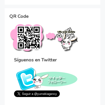
QR Code
Síguenos en Twitter