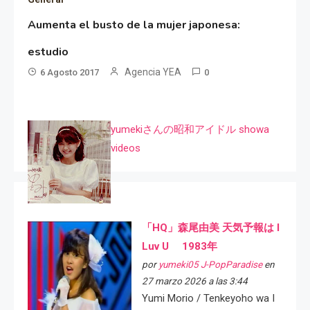
Aumenta el busto de la mujer japonesa:
estudio
Agencia YEA
6 Agosto 2017
0
yumekiさんの昭和アイドル showa
videos
「HQ」森尾由美 天気予報は I
Luv U 1983年
por
yumeki05 J-PopParadise
en
27 marzo 2026 a las 3:44
Yumi Morio / Tenkeyoho wa I