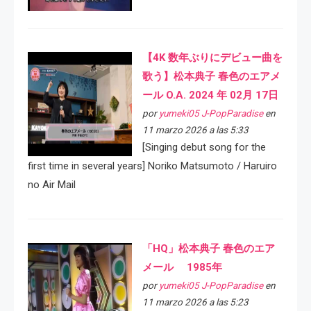
【4K 数年ぶりにデビュー曲を
歌う】松本典子 春色のエアメ
ール O.A. 2024 年 02月 17日
por
yumeki05 J-PopParadise
en
11 marzo 2026 a las 5:33
[Singing debut song for the
first time in several years] Noriko Matsumoto / Haruiro
no Air Mail
「HQ」松本典子 春色のエア
メール 1985年
por
yumeki05 J-PopParadise
en
11 marzo 2026 a las 5:23