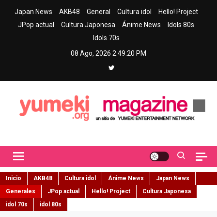
Skip
Japan News
AKB48
General
Cultura idol
Hello! Project
to
JPop actual
Cultura Japonesa
Ánime News
Idols 80s
content
Idols 70s
08 Ago, 2026
2:49:21 PM
Yumeki Magazine
Jpop y musica idol – Tu portal de jpop, movimiento idol y cultura
japonesa en español
Inicio
AKB48
Cultura idol
Ánime News
Japan News
Generales
JPop actual
Hello! Project
Cultura Japonesa
idol 70s
idol 80s