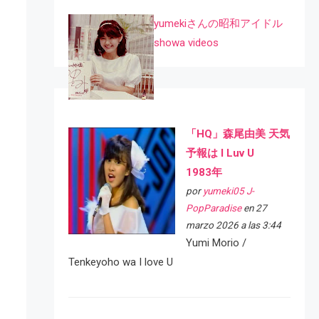
yumekiさんの昭和アイドル
showa videos
「HQ」森尾由美 天気
予報は I Luv U
1983年
por
yumeki05 J-
PopParadise
en 27
marzo 2026 a las 3:44
Yumi Morio /
Tenkeyoho wa I love U