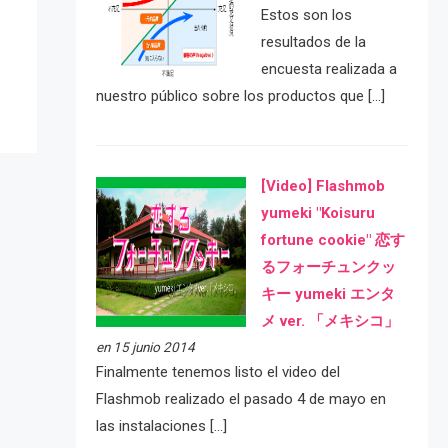
e
Estos son los
resultados de la
encuesta realizada a
nuestro público sobre los productos que […]
[Video] Flashmob
yumeki "Koisuru
fortune cookie" 恋す
るフォーチュンクッ
キー yumeki エンタ
メ ver. 「メキシコ」
en 15 junio 2014
Finalmente tenemos listo el video del
Flashmob realizado el pasado 4 de mayo en
las instalaciones […]