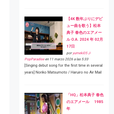
【4K 数年ぶりにデビ
ュー曲を歌う】松本
典子 春色のエアメー
ル O.A. 2024 年 02月
17日
por
yumeki05 J-
PopParadise
en 11 marzo 2026 a las 5:33
[Singing debut song for the first time in several
years] Noriko Matsumoto / Haruiro no Air Mail
「HQ」松本典子 春色
のエアメール 1985
年