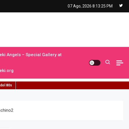
07 Ago, 2026
8:13:26 PM
ki Angels – Special Gallery at
ki.org
idol 80s
schino2