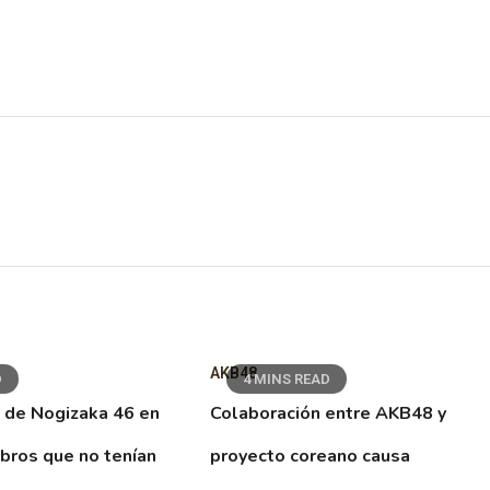
AKB48
D
4 MINS READ
 de Nogizaka 46 en
Colaboración entre AKB48 y
ibros que no tenían
proyecto coreano causa