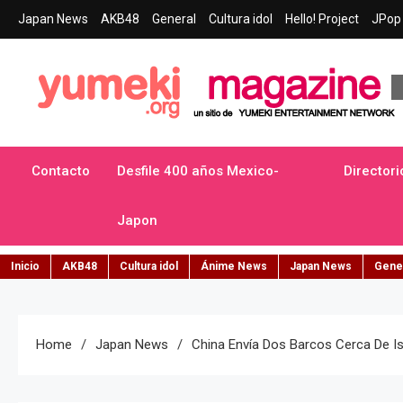
Skip
Japan News
AKB48
General
Cultura idol
Hello! Project
JPop 
to
content
Yumeki Magazine
Jpop y musica idol – Tu portal de jpop, movimiento idol y cultur
Contacto
Desfile 400 años Mexico-
Directori
Japon
Inicio
AKB48
Cultura idol
Ánime News
Japan News
Gene
Home
Japan News
China Envía Dos Barcos Cerca De Is