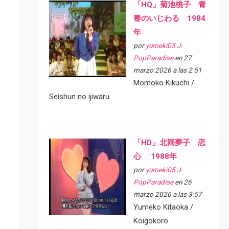
「HQ」菊池桃子 青
春のいじわる 1984
年
por
yumeki05 J-
PopParadise
en 27
marzo 2026 a las 2:51
Momoko Kikuchi /
Seishun no ijiwaru
「HD」北岡夢子 恋
心 1988年
por
yumeki05 J-
PopParadise
en 26
marzo 2026 a las 3:57
Yumeko Kitaoka /
Koigokoro