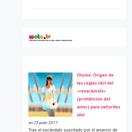
Otome: Orígen de
las reglas idol del
«renai kinshi»
(prohibición del
amor) para señoritas
idol
en 23 junio 2017
Tras el escándalo suscitado por el anuncio de