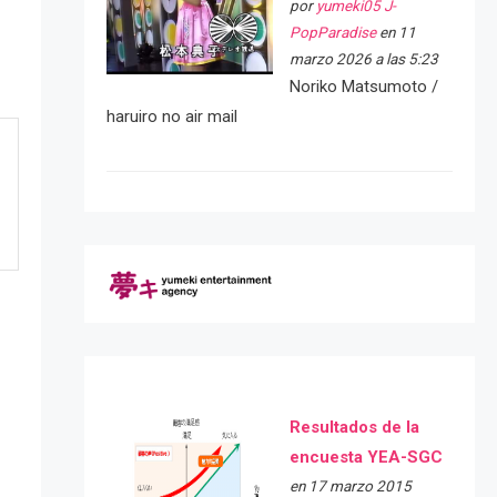
por
yumeki05 J-
PopParadise
en 11
marzo 2026 a las 5:23
Noriko Matsumoto /
haruiro no air mail
Resultados de la
encuesta YEA-SGC
en 17 marzo 2015