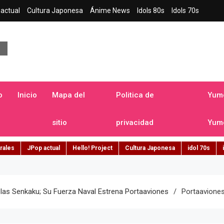
actual
Cultura Japonesa
Ánime News
Idols 80s
Idols 70s
a japonesa en español
o
Inicio
Mapa del
Politica de
Yume
sitio
privacidad
Yume
rales
JPop actual
Hello! Project
Cultura Japonesa
idol 70s
las Senkaku; Su Fuerza Naval Estrena Portaaviones
Portaavione