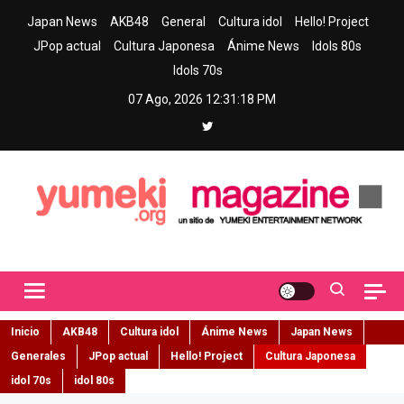
Skip
Japan News
AKB48
General
Cultura idol
Hello! Project
to
JPop actual
Cultura Japonesa
Ánime News
Idols 80s
content
Idols 70s
07 Ago, 2026
12:31:20 PM
Yumeki Magazine
Jpop y musica idol – Tu portal de jpop, movimiento idol y cultura
japonesa en español
Inicio
AKB48
Cultura idol
Ánime News
Japan News
Generales
JPop actual
Hello! Project
Cultura Japonesa
idol 70s
idol 80s