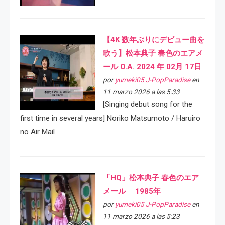
【4K 数年ぶりにデビュー曲を
歌う】松本典子 春色のエアメ
ール O.A. 2024 年 02月 17日
por
yumeki05 J-PopParadise
en
11 marzo 2026 a las 5:33
[Singing debut song for the
first time in several years] Noriko Matsumoto / Haruiro
no Air Mail
「HQ」松本典子 春色のエア
メール 1985年
por
yumeki05 J-PopParadise
en
11 marzo 2026 a las 5:23