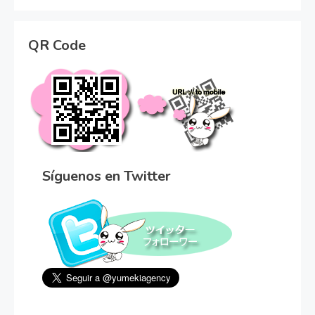
QR Code
Síguenos en Twitter