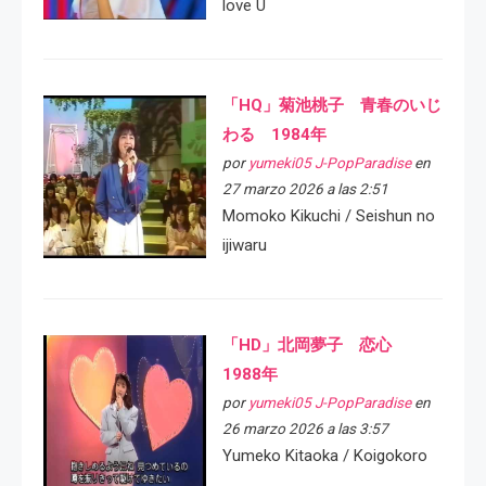
love U
「HQ」菊池桃子 青春のいじ
わる 1984年
por
yumeki05 J-PopParadise
en
27 marzo 2026 a las 2:51
Momoko Kikuchi / Seishun no
ijiwaru
「HD」北岡夢子 恋心
1988年
por
yumeki05 J-PopParadise
en
26 marzo 2026 a las 3:57
Yumeko Kitaoka / Koigokoro