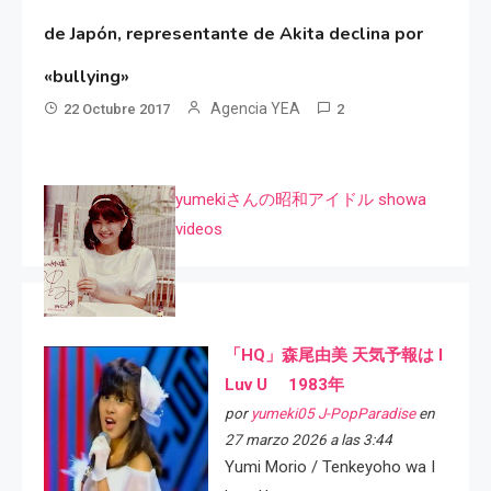
de Japón, representante de Akita declina por
«bullying»
Agencia YEA
22 Octubre 2017
2
yumekiさんの昭和アイドル showa
videos
「HQ」森尾由美 天気予報は I
Luv U 1983年
por
yumeki05 J-PopParadise
en
27 marzo 2026 a las 3:44
Yumi Morio / Tenkeyoho wa I