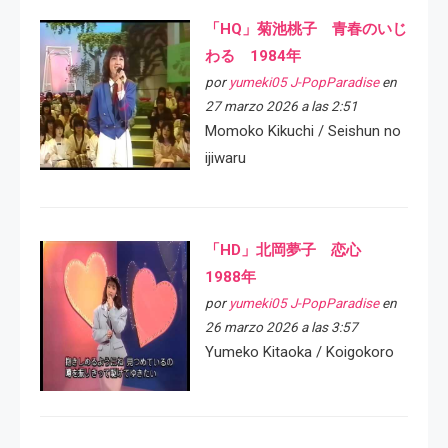
「HQ」菊池桃子 青春のいじ
わる 1984年
por
yumeki05 J-PopParadise
en
27 marzo 2026 a las 2:51
Momoko Kikuchi / Seishun no
ijiwaru
「HD」北岡夢子 恋心
1988年
por
yumeki05 J-PopParadise
en
26 marzo 2026 a las 3:57
Yumeko Kitaoka / Koigokoro