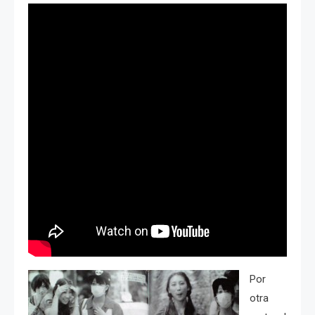
Por
otra