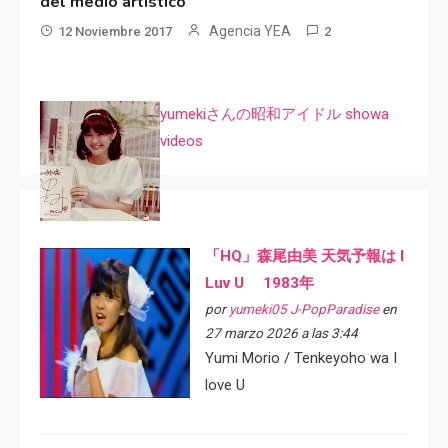
del medio artístico
Agencia YEA
12 Noviembre 2017
2
yumekiさんの昭和アイドル showa
videos
「HQ」森尾由美 天気予報は I
Luv U 1983年
por
yumeki05 J-PopParadise
en
27 marzo 2026 a las 3:44
Yumi Morio / Tenkeyoho wa I
love U