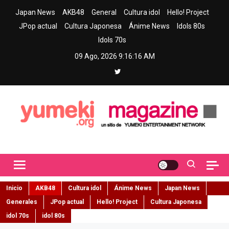
Skip
Japan News
AKB48
General
Cultura idol
Hello! Project
to
JPop actual
Cultura Japonesa
Ánime News
Idols 80s
content
Idols 70s
09 Ago, 2026
9:16:18 AM
Yumeki Magazine
Jpop y musica idol – Tu portal de jpop, movimiento idol y cultura
japonesa en español
Inicio
AKB48
Cultura idol
Ánime News
Japan News
Generales
JPop actual
Hello! Project
Cultura Japonesa
idol 70s
idol 80s