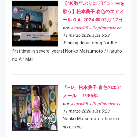
【4K 数年ぶりにデビュー曲を
歌う】松本典子 春色のエアメ
ール O.A. 2024 年 02月 17日
por
yumeki05 J-PopParadise
en
11 marzo 2026 a las 5:33
[Singing debut song for the
first time in several years] Noriko Matsumoto / Haruiro
no Air Mail
「HQ」松本典子 春色のエア
メール 1985年
por
yumeki05 J-PopParadise
en
11 marzo 2026 a las 5:23
Noriko Matsumoto / haruiro
no air mail