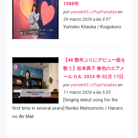
1988年
por
yumeki05 J-PopParadise
en
26 marzo 2026 a las 3:57
Yumeko Kitaoka / Koigokoro
【4K 数年ぶりにデビュー曲を
歌う】松本典子 春色のエアメ
ール O.A. 2024 年 02月 17日
por
yumeki05 J-PopParadise
en
11 marzo 2026 a las 5:33
[Singing debut song for the
first time in several years] Noriko Matsumoto / Haruiro
no Air Mail