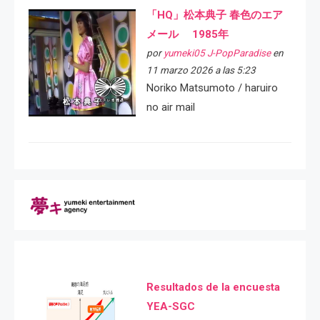
「HQ」松本典子 春色のエア
メール 1985年
por
yumeki05 J-PopParadise
en
11 marzo 2026 a las 5:23
Noriko Matsumoto / haruiro
no air mail
Resultados de la encuesta
YEA-SGC