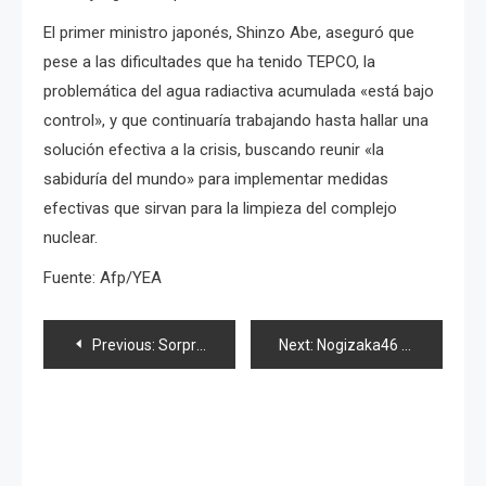
El primer ministro japonés, Shinzo Abe, aseguró que
pese a las dificultades que ha tenido TEPCO, la
problemática del agua radiactiva acumulada «está bajo
control», y que continuaría trabajando hasta hallar una
solución efectiva a la crisis, buscando reunir «la
sabiduría del mundo» para implementar medidas
efectivas que sirvan para la limpieza del complejo
nuclear.
Fuente: Afp/YEA
Navegación
Previous:
Sorprenden en «Waiting stage», calendario «floral» y news 48
Next:
Nogizaka46 lanzará su primer y «conservador» photobook
de
entradas