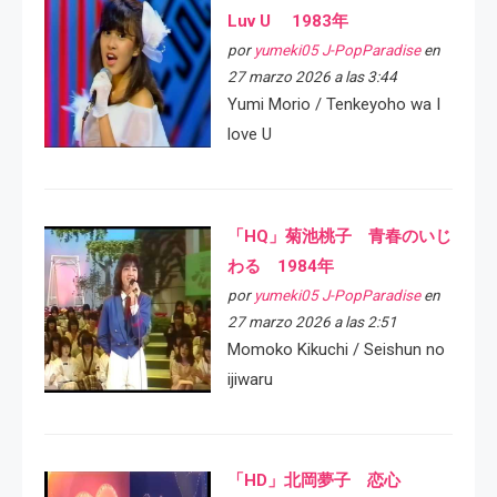
Luv U 1983年
por
yumeki05 J-PopParadise
en
27 marzo 2026 a las 3:44
Yumi Morio / Tenkeyoho wa I
love U
「HQ」菊池桃子 青春のいじ
わる 1984年
por
yumeki05 J-PopParadise
en
27 marzo 2026 a las 2:51
Momoko Kikuchi / Seishun no
ijiwaru
「HD」北岡夢子 恋心