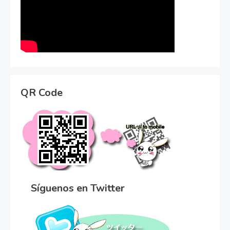
QR Code
Síguenos en Twitter