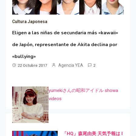
Cultura Japonesa
Eligen a las niñas de secundaria más «kawaii»
de Japón, representante de Akita declina por
«bullying»
Agencia YEA
22 Octubre 2017
2
yumekiさんの昭和アイドル showa
videos
「HQ」森尾由美 天気予報は I