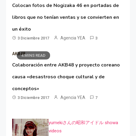
Colocan fotos de Nogizaka 46 en portadas de
libros que no tenían ventas y se convierten en
un éxito
Agencia YEA
3 Diciembre 2017
3
AKB48
4 MINS READ
Colaboración entre AKB48 y proyecto coreano
causa «desastroso choque cultural y de
conceptos»
Agencia YEA
3 Diciembre 2017
7
yumekiさんの昭和アイドル showa
videos