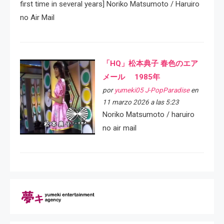
first time in several years] Noriko Matsumoto / Haruiro
no Air Mail
「HQ」松本典子 春色のエア
メール 1985年
por
yumeki05 J-PopParadise
en
11 marzo 2026 a las 5:23
Noriko Matsumoto / haruiro
no air mail