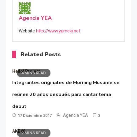
Agencia YEA
Website
http://www.yumeki.net
Related Posts
Hello! Project
4 MINS READ
Integrantes originales de Morning Musume se
reúnen 20 años después para cantar tema
debut
Agencia YEA
17 Diciembre 2017
3
AKB48
2 MINS READ