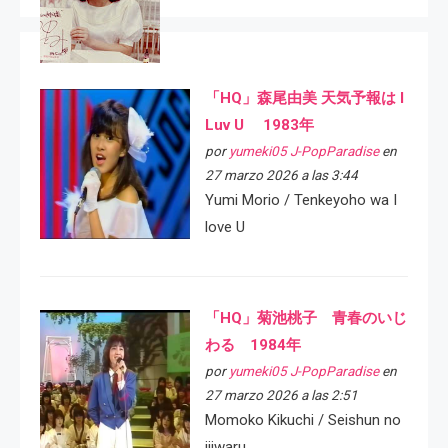
「HQ」森尾由美 天気予報は I
Luv U 1983年
por
yumeki05 J-PopParadise
en
27 marzo 2026 a las 3:44
Yumi Morio / Tenkeyoho wa I
love U
「HQ」菊池桃子 青春のいじ
わる 1984年
por
yumeki05 J-PopParadise
en
27 marzo 2026 a las 2:51
Momoko Kikuchi / Seishun no
ijiwaru