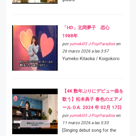
「HD」北岡夢子 恋心
1988年
por
yumeki05 J-PopParadise
en
26 marzo 2026 a las 3:57
Yumeko Kitaoka / Koigokoro
【4K 数年ぶりにデビュー曲を
歌う】松本典子 春色のエアメ
ール O.A. 2024 年 02月 17日
por
yumeki05 J-PopParadise
en
11 marzo 2026 a las 5:33
[Singing debut song for the