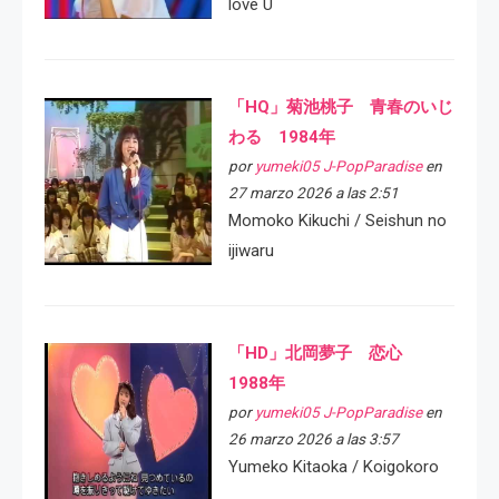
love U
「HQ」菊池桃子 青春のいじ
わる 1984年
por
yumeki05 J-PopParadise
en
27 marzo 2026 a las 2:51
Momoko Kikuchi / Seishun no
ijiwaru
「HD」北岡夢子 恋心
1988年
por
yumeki05 J-PopParadise
en
26 marzo 2026 a las 3:57
Yumeko Kitaoka / Koigokoro