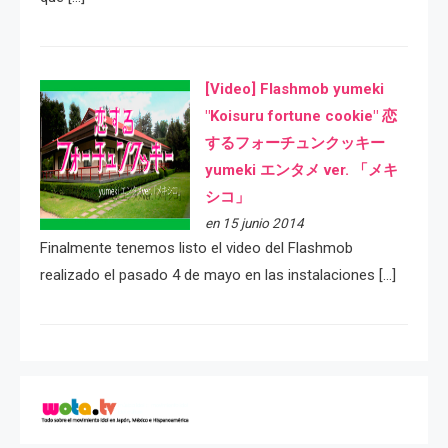
[Video] Flashmob yumeki
"Koisuru fortune cookie" 恋
するフォーチュンクッキー
yumeki エンタメ ver. 「メキ
シコ」
en 15 junio 2014
Finalmente tenemos listo el video del Flashmob
realizado el pasado 4 de mayo en las instalaciones […]