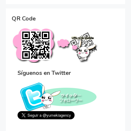
QR Code
Síguenos en Twitter