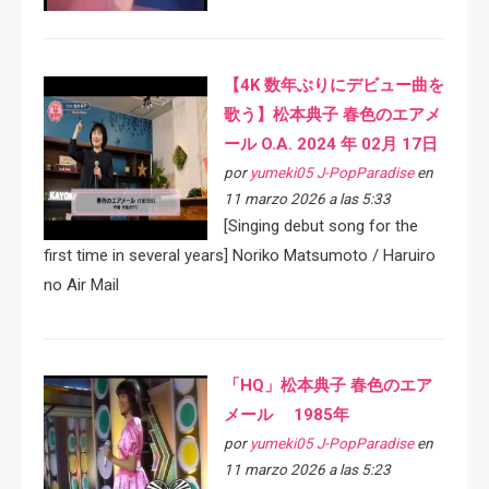
【4K 数年ぶりにデビュー曲を
歌う】松本典子 春色のエアメ
ール O.A. 2024 年 02月 17日
por
yumeki05 J-PopParadise
en
11 marzo 2026 a las 5:33
[Singing debut song for the
first time in several years] Noriko Matsumoto / Haruiro
no Air Mail
「HQ」松本典子 春色のエア
メール 1985年
por
yumeki05 J-PopParadise
en
11 marzo 2026 a las 5:23