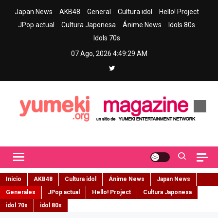
Skip
Japan News
AKB48
General
Cultura idol
Hello! Project
to
JPop actual
Cultura Japonesa
Ánime News
Idols 80s
content
Idols 70s
07 Ago, 2026
4:49:31 AM
Yumeki Magazine
Jpop y musica idol – Tu portal de jpop, movimiento idol y cultura
japonesa en español
Inicio
AKB48
Cultura idol
Ánime News
Japan News
Generales
JPop actual
Hello! Project
Cultura Japonesa
idol 70s
idol 80s