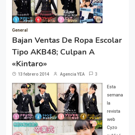
General
Bajan Ventas De Ropa Escolar
Tipo AKB48; Culpan A
«Kintaro»
3
13 febrero 2014
Agencia YEA
Esta
semana
la
revista
web
Cyzo