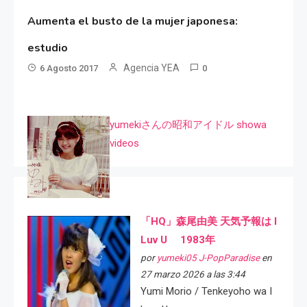
Aumenta el busto de la mujer japonesa:
estudio
Agencia YEA
6 Agosto 2017
0
yumekiさんの昭和アイドル showa
videos
「HQ」森尾由美 天気予報は I
Luv U 1983年
por
yumeki05 J-PopParadise
en
27 marzo 2026 a las 3:44
Yumi Morio / Tenkeyoho wa I