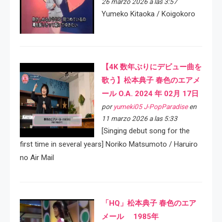
26 marzo 2026 a las 3:57
Yumeko Kitaoka / Koigokoro
【4K 数年ぶりにデビュー曲を
歌う】松本典子 春色のエアメ
ール O.A. 2024 年 02月 17日
por
yumeki05 J-PopParadise
en
11 marzo 2026 a las 5:33
[Singing debut song for the
first time in several years] Noriko Matsumoto / Haruiro
no Air Mail
「HQ」松本典子 春色のエア
メール 1985年