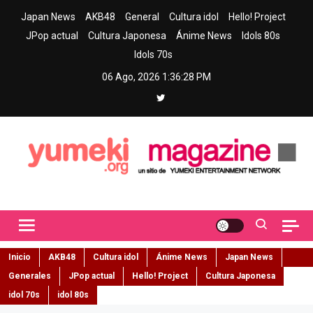
Skip
Japan News
AKB48
General
Cultura idol
Hello! Project
to
JPop actual
Cultura Japonesa
Ánime News
Idols 80s
content
Idols 70s
06 Ago, 2026
1:36:29 PM
Yumeki Magazine
Jpop y musica idol – Tu portal de jpop, movimiento idol y cultura
japonesa en español
Inicio
AKB48
Cultura idol
Ánime News
Japan News
Generales
JPop actual
Hello! Project
Cultura Japonesa
idol 70s
idol 80s