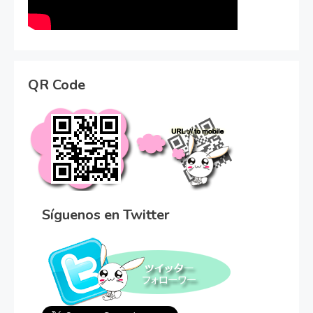
QR Code
Síguenos en Twitter