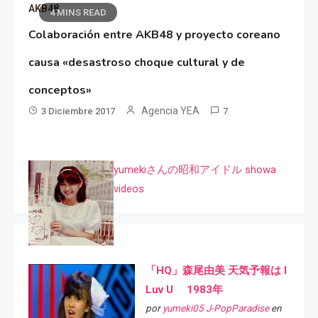
AKB48
4 MINS READ
Colaboración entre AKB48 y proyecto coreano
causa «desastroso choque cultural y de
conceptos»
Agencia YEA
3 Diciembre 2017
7
yumekiさんの昭和アイドル showa
videos
「HQ」森尾由美 天気予報は I
Luv U 1983年
por
yumeki05 J-PopParadise
en