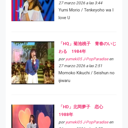
27 marzo 2026 a las 3:44
Yumi Morio / Tenkeyoho wa I
love U
「HQ」菊池桃子 青春のいじ
わる 1984年
por
yumeki05 J-PopParadise
en
27 marzo 2026 a las 2:51
Momoko Kikuchi / Seishun no
ijiwaru
「HD」北岡夢子 恋心
1988年
por
yumeki05 J-PopParadise
en